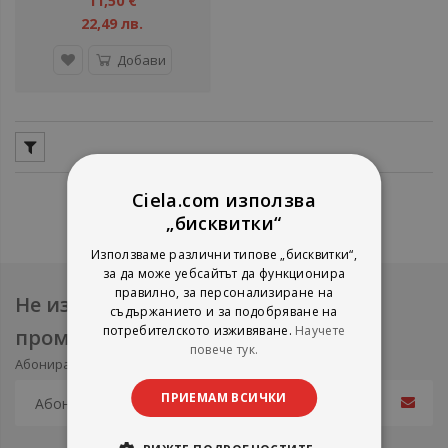
11,50 €
22,49 лв.
Добави
Ciela.com използва
„бисквитки“
Използваме различни типове „бисквитки“,
за да може уебсайтът да функционира
правилно, за персонализиране на
Не изпускайте нови продукти и
съдържанието и за подобряване на
потребителското изживяване.
Научете
промоции
повече тук.
Абонирайте се за нашия e-mail бюлетин
ПРИЕМАМ ВСИЧКИ