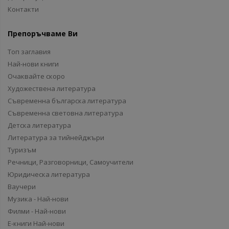
Контакти
Препоръчваме Ви
Топ заглавия
Най-нови книги
Очаквайте скоро
Художествена литература
Съвременна българска литература
Съвременна световна литература
Детска литература
Литература за тийнейджъри
Туризъм
Речници, Разговорници, Самоучители
Юридическа литература
Ваучери
Музика - Най-нови
Филми - Най-нови
Е-книги Най-нови