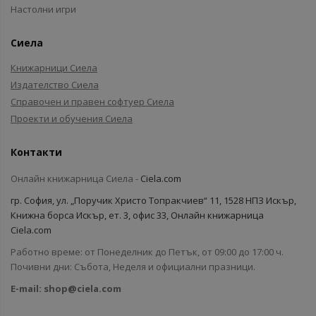
Настолни игри
Сиела
Книжарници Сиела
Издателство Сиела
Справочен и правен софтуер Сиела
Проекти и обучения Сиела
Контакти
Онлайн книжарница Сиела -
Ciela.com
гр. София, ул. „Поручик Христо Топракчиев“ 11, 1528 НПЗ Искър,
Книжна борса Искър, ет. 3, офис 33, Онлайн книжарница
Ciela.com
Работно време: от Понеделник до Петък, от 09:00 до 17:00 ч.
Почивни дни: Събота, Неделя и официални празници.
E-mail:
shop@ciela.com