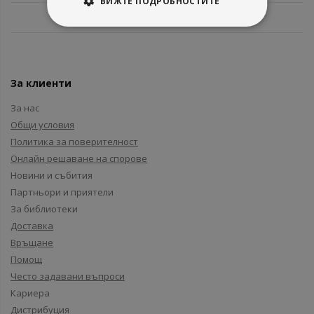
ВИЖТЕ ПОДРОБНОСТИТЕ
За клиенти
За нас
Общи условия
Политика за поверителност
Онлайн решаване на спорове
Новини и събития
Партньори и приятели
За библиотеки
Доставка
Връщане
Помощ
Често задавани въпроси
Кариера
Дистрибуция