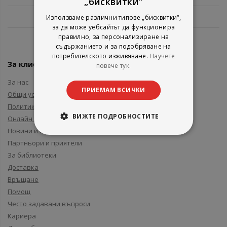
„бисквитки“
Използваме различни типове „бисквитки“,
за да може уебсайтът да функционира
правилно, за персонализиране на
съдържанието и за подобряване на
потребителското изживяване.
Научете
За клиенти
повече тук.
За нас
ПРИЕМАМ ВСИЧКИ
Общи условия
Политика за поверителност
ВИЖТЕ ПОДРОБНОСТИТЕ
Онлайн решаване на спорове
Новини и събития
Партньори и приятели
За библиотеки
Доставка
Връщане
Помощ
Често задавани въпроси
Кариера