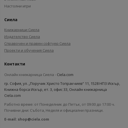
Настолни игри
Сиела
Книжарници Сиела
Издателство Сиела
Справочен и правен софтуер Сиела
Проекти и обучения Сиела
Контакти
Онлайн книжарница Сиела -
Ciela.com
гр. София, ул. „Поручик Христо Топракчиев“ 11, 1528 НПЗ Искър,
Книжна борса Искър, ет. 3, офис 33, Онлайн книжарница
Ciela.com
Работно време: от Понеделник до Петък, от 09:00 до 17:00 ч.
Почивни дни: Събота, Неделя и официални празници.
E-mail:
shop@ciela.com