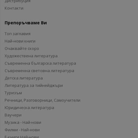
Дистрибуция
Контакти
Препоръчваме Ви
Топ заглавия
Най-нови книги
Очаквайте скоро
Художествена литература
Съвременна българска литература
Съвременна световна литература
Детска литература
Литература за тийнейджъри
Туризъм
Речници, Разговорници, Самоучители
Юридическа литература
Ваучери
Музика - Най-нови
Филми - Най-нови
Е-книги Най-нови