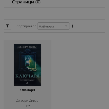
Страници
(0)
Сортирай по
Ключаря
Джефри Дивър
Ера