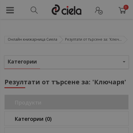
0
Онлайн книжарница Сиела
Резултати от търсене за: 'Ключ...
Категории
Резултати от търсене за: 'Ключаря'
ул
Продукти
Категории
(0)