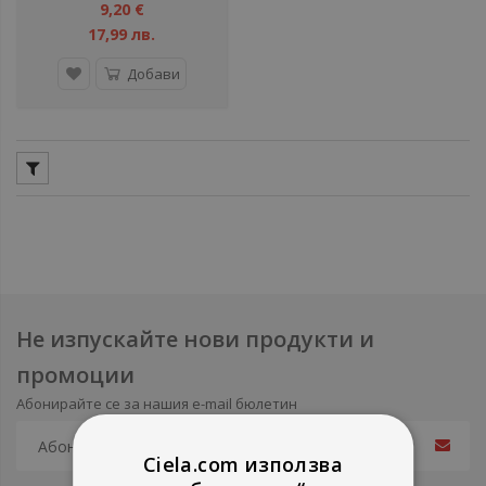
9,20 €
17,99 лв.
Добави
Не изпускайте нови продукти и
промоции
Абонирайте се за нашия e-mail бюлетин
Ciela.com използва