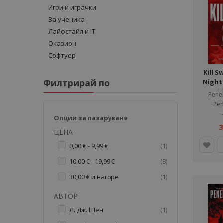
Игри и играчки
За ученика
Лайфстайл и IT
Оказион
Софтуер
Kill S
Филтрирай по
Night 
Berk
Pene
Pen
Опции за пазаруване
3
ЦЕНА
артикул
0,00 €
-
9,99 €
1
артикул
10,00 €
-
19,99 €
8
артикул
30,00 €
и нагоре
1
АВТОР
артикул
Л. Дж. Шен
1