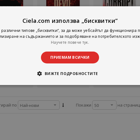
Ciela.com използва „бисквитки“
Не е наличен
Не е наличен
 различни типове „бисквитки“, за да може уебсайтът да функционира п
 - Devil's Night
Handsome Devil -
Corrupt - Devil's Nig
лизиране на съдържанието и за подобряване на потребителското изж
Series
предстоящо
Series
Научете повече тук.
lope Douglas
Л. Дж. Шен
Penelope Douglas
guin Books
Сиела
Piatkus
ПРИЕМАМ ВСИЧКИ
16,36 €
0,00 €
12,73 €
2,00 лв.
0,00 лв.
24,90 лв.
ВИЖТЕ ПОДРОБНОСТИТЕ
Детайли
Детайли
Добави
на страни
тирай по
Покажи