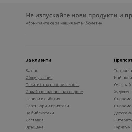
Не изпускайте нови продукти и 
Абонирайте се за нашия e-mail бюлетин
За клиенти
Препор
За нас
Топ загл
Общи условия
Най-нови
Политика за поверителност
Очаквайт
Онлайн решаване на спорове
Художест
Новини и събития
Съвремен
Партньори и приятели
Съвремен
За библиотеки
Детска л
Доставка
Литерату
Връщане
Туризъм