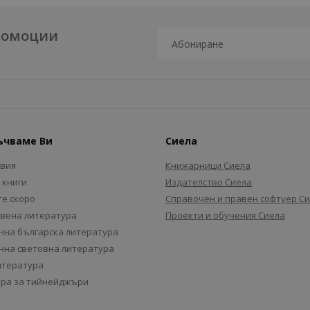
промоции
ъчваме Ви
Сиела
авия
Книжарници Сиела
 книги
Издателство Сиела
е скоро
Справочен и правен софтуер С
вена литература
Проекти и обучения Сиела
на българска литература
на световна литература
итература
ра за тийнейджъри