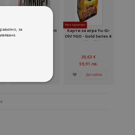
Не е наличен
Не е наличен
равилно, за
ht
Corrupt - Devil's Night
Карти за игра Yu-Gi-
ивяване.
Series
Oh! YGO - Gold Series 4:
Pyramids Edition
Penelope Douglas
Penguin Books
16,36 €
30,63 €
32,00 лв.
59,91 лв.
Детайли
Детайли
ца