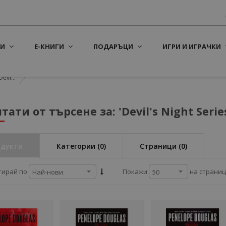
И
Е-КНИГИ
ПОДАРЪЦИ
ИГРИ И ИГРАЧКИ
evi...
тати от търсене за: 'Devil's Night Serie
дукти
Категории
(0)
Страници
(0)
на страни
тирай по
Покажи