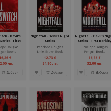
witch - Devil's
Nightfall - Devil's Night
Nightfall - Devil's Nig
Series - First
Series
Series - First Berkle
ley Romance
Romance Edition
lope Douglas
Penelope Douglas
Penelope Douglas
edition
guin Books
Little, Brown Book
Penguin Books
16,36 €
12,73 €
16,36 €
2,00 лв.
24,90 лв.
32,00 лв.
Добави
Добави
Добави