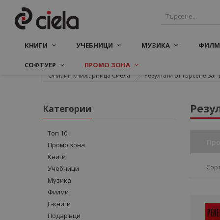
КНИГИ
УЧЕБНИЦИ
МУЗИКА
ФИЛМ
СОФТУЕР
ПРОМО ЗОНА
Онлайн книжарница Сиела
Резултати от търсене за: 'D
Резул
Категории
Топ 10
Про
Промо зона
Книги
Сор
Учебници
Музика
Филми
Е-книги
Подаръци