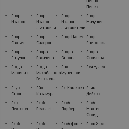
Пенчо
Пенев
Явор
Явор
Явор
Явор
Иванов
Иванов -
Иванов -
Милушев
съставили
съставители
Явор
Явор
Явор Цанев
Явор
Саръев
Сидеров
Янесовски
Явор
Явора
Явора
Явора
Янкулов
Василева
Опрова
Стоилова
Ягода
Ягода
Ягю
Яел Адлер
Маринич
Михайловска-
Муненори
Георгиева
Язур
Яйо
Як. Каменов
Яким
Стровоз
Кавамура
Дейков
Яко
Якоб
Якоб
Якоб
Лехтонен
Веделсбю
Лорбер
Мартин
Стрид
Якоб
Якоб
Якоб фон
Яков Хехт