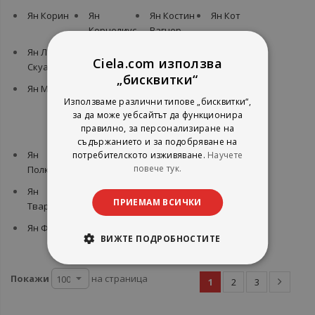
Ян Корин
Ян
Ян Костин
Ян Кот
Корнелиус
Вагнер
Ян Ле
Ян Лянкъ
Ян
Ян Мартел
Ciela.com използва
Скуарнек
Макдермът
„бисквитки“
Ян Моран
Ян
Ян Новак
Ян Пол
Използваме различни типове „бисквитки“,
Мюелфайт,
Схютен
за да може уебсайтът да функционира
Мелина
правилно, за персонализиране на
Кости
съдържанието и за подобряване на
Ян
Ян Потоцки
Ян Рихлих
Ян Стокласа
потребителското изживяване.
Научете
повече тук.
Полковски
Ян
Ян Уве
Ян Фабър
Ян Флеминг
ПРИЕМАМ ВСИЧКИ
Твардовски
Екеберг
Ян Флин
Ян
Ян Хьопкер
Ян Цейка
ВИЖТЕ ПОДРОБНОСТИТЕ
Холингсхед
Покажи
на страница
1
2
3