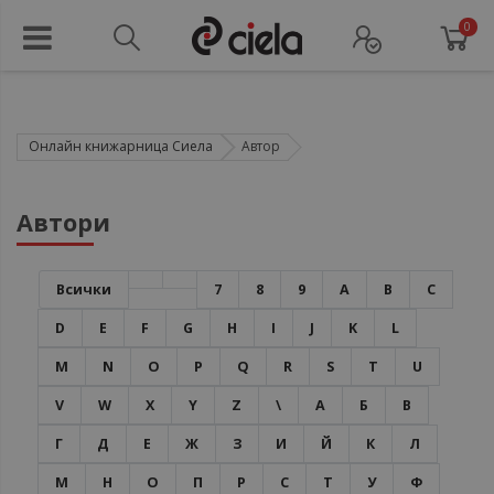
0
Онлайн книжарница Сиела
Автор
Автори
Всички
7
8
9
A
B
C
D
E
F
G
H
I
J
K
L
M
N
O
P
Q
R
S
T
U
V
W
X
Y
Z
\
А
Б
В
Г
Д
Е
Ж
З
И
Й
К
Л
М
Н
О
П
Р
С
Т
У
Ф