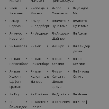
Нилсен
Нильсен
Гримелсхаузен
Яков
Якопо де
Якопо
Якуб Адол
Янакиев
Микелис
Оливиери
Мар
Ялмар
Ялмар
Ямамото
Ямамото
Бергман
Сьодерберг
Цунетомо
Цунэтомо
Ян Амос
Ян Андреа
Ян Андреа
Ян Асман
Коменски
Щайнер
Ян Балабан
Ян Бек
Ян Бирк
Ян ван дер
Дусен
Ян ван
Ян Ван
Ян ван
Ян ван
Райкенборг
Райкенборг
Хелзинг
Хелсинг
Ян ван
Ян ван
Ян ван
Ян Витолд
Хелсинг,
Хелсинг; д-р
Хелсинг;
Сулига
Щефан
Динеро
Щефан
Ердман
Ердман
Ян Гиу
Ян Грейъм
Ян Драйз
Ян Ивънс
Ян
Ян Кoстин
Ян Кеневич
Ян Кнопф
Йоханидес
Вaгнeр