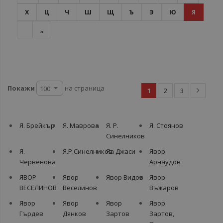
Х
Ц
Ч
Ш
Щ
Ъ
Э
Ю
Я
„
Покажи
на страница
1
2
3
Я. Брейкър
Я. Маврова
Я. Р.
Я. Стоянов
Синелников
Я.
Я.Р.Синелников
Яа Джаси
Явор
Червенова
Арнаудов
ЯВОР
Явор
Явор Видов
Явор
ВЕСЕЛИНОВ
Веселинов
Въжаров
Явор
Явор
Явор
Явор
Гърдев
Дянков
Зартов
Зартов,