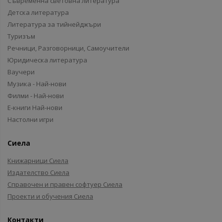
Съвременна световна литература
Детска литература
Литература за тийнейджъри
Туризъм
Речници, Разговорници, Самоучители
Юридическа литература
Ваучери
Музика - Най-нови
Филми - Най-нови
Е-книги Най-нови
Настолни игри
Сиела
Книжарници Сиела
Издателство Сиела
Справочен и правен софтуер Сиела
Проекти и обучения Сиела
Контакти