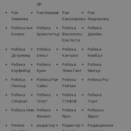
др.
Рая
Рая Илиева
Рая
Рая
Заимова
Каназирева
Мадгерова
Ребека Ан
Ребека
Ребека
Ребека
Колинс
Бранстетър
Векселсен,
Джеймс
Ела Укста
Ребека
Ребека
Ребека
Ребека
Дотремер
Елиът
Кантрел
Кембъл
Ребека
Ребека
Ребека
Ребека
Корфийлд
Куин
Леви-Гант
Милър
Ребека
Ребека Раг
Ребека
Ребека Рос
Пензър
Сайкс
Рейзин
Ребека
Ребека
Ребека
Ребека
Сандърс
Склут
Стефоф
Сърл
Ребека Уелс
Ребека
Ребека
Ребекка
Филипс
Ярос
Яррос
Регине
редактор
Редактор
Редакционна