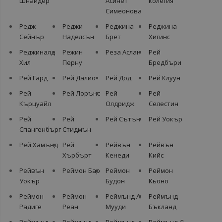
Шнайдер
Асинет
колегия
Симеонова
Редж
Реджи
Реджина
Реджина
Сейнър
Наделсън
Брет
Хигинс
Реджиналд
Режин
Реза Аслан
Рей
Хил
Перну
Бредбъри
Рей Гард
Рей Далио
Рей Дод
Рей Клуун
Рей
Рей Лорънс
Рей
Рей
Кърцуайл
Олдридж
Селестин
Рей
Рей
Рей Сътън
Рей Уокър
Спангенбърг
Стидмън
Рей Хамънд
Рей
Рейвън
Рейвън
Хърбърт
Кенеди
Кийс
Рейвън
Реймон Бар
Реймон
Реймон
Уокър
Будон
Кьоно
Реймон
Реймон
Реймънд А.
Реймънд
Радиге
Реан
Мууди
Бъкланд