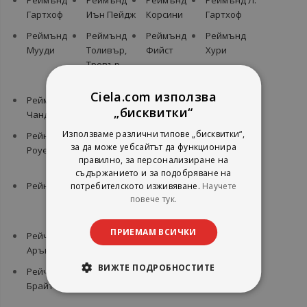
Реймънд
Реймънд
Реймънд
Реймънд Л.
Гартхоф
Иън Пейдж
Корсини
Гартхоф
Реймънд
Реймънд
Реймънд
Реймънд
Мууди
Толивър,
Фийст
Хури
Тревър
Констабъл
Ciela.com използва
Реймънд
Рейн Мичъл
Рейна
Рейналдо
„бисквитки“
Чандлър
Телгъмайър
Аренас
Използваме различни типове „бисквитки“,
Рейнбоу
Рейнилдис
Рейнолд
Рейнълд
за да може уебсайтът да функционира
Роуел
ван
Ебертин
Никълсън
правилно, за персонализиране на
Дицхьойзен
съдържанието и за подобряване на
Рейнър Уин
Рейф
Рейчъл
Рейчъл
потребителското изживяване.
Научете
повече тук.
Мартин
Абът
Армитаж-
Амато
ПРИЕМАМ ВСИЧКИ
Рейчъл
Рейчъл
Рейчъл
Рейчъл
Арън
Байдър
Бийнленд
Блейдън
ВИЖТЕ ПОДРОБНОСТИТЕ
Рейчъл
Рейчъл
Рейчъл
Рейчъл
Брайт
Бъртън
Гибсън
Гилиг