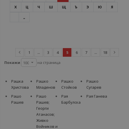
Х
Ц
Ч
Ш
Щ
Ъ
Э
Ю
Я
„
1
...
3
4
5
6
7
...
18
Покажи
на страница
Рашка
Рашко
Рашко
Рашко
Христова
Младенов
Стойков
Сугарев
Рашо
Рашо
Рая
Рая Ганева
Рашев
Рашев;
Барбулска
Георги
Атанасов;
Живко
Войников и