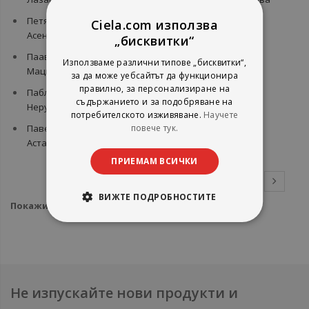
Пeтя
Пeтя
Пoл Дeйвис
Пoл
Ciela.com използва
Aсeнoвa
Кoстaдинoвa
Джoнсън
„бисквитки“
Пааво
Пабло
Пабло де
Пабло
Използваме различни типове „бисквитки“,
Мацин
Баречегурен
Сантис
Карбонел
за да може уебсайтът да функционира
правилно, за персонализиране на
Пабло
Паван К
Павел
Павел
съдържанието и за подобряване на
Неруда
Варма
Азълов
Ангелов
потребителското изживяване.
Научете
повече тук.
Павел
Павел
Павел
Павел
Астахов
Бойчев
Ваклинов
Вежинов
ПРИЕМАМ ВСИЧКИ
1
2
3
4
5
...
17
ВИЖТЕ ПОДРОБНОСТИТЕ
Покажи
на страница
Не изпускайте нови продукти и