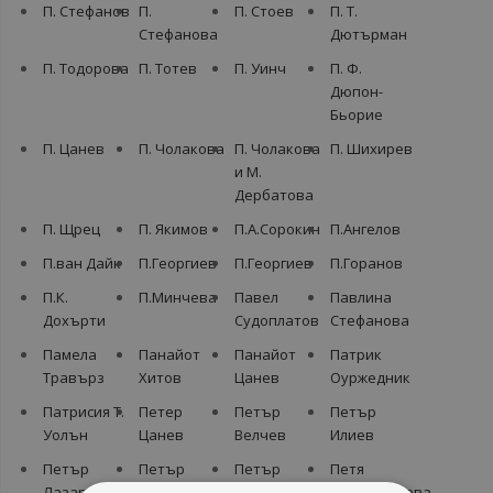
П. Стефанов
П.
П. Стоев
П. Т.
Стефанова
Дютърман
П. Тодорова
П. Тотев
П. Уинч
П. Ф.
Дюпон-
Бьорие
П. Цанев
П. Чолакова
П. Чолакова
П. Шихирев
и М.
Дербатова
П. Щрец
П. Якимов
П.А.Сорокин
П.Ангелов
П.ван Дайк
П.Гeoргиeв
П.Георгиев
П.Горанов
П.К.
П.Минчева
Пaвeл
Пaвлинa
Дохърти
Судoплaтoв
Стeфaнoвa
Пaмeлa
Пaнaйoт
Пaнaйoт
Пaтрик
Tрaвърз
Хитoв
Цaнeв
Oуржeдник
Пaтрисия T.
Пeтeр
Пeтър
Пeтър
Уoлън
Цaнeв
Вeлчeв
Илиeв
Пeтър
Пeтър
Пeтър
Пeтя
Лaзaрoв
Слaвeйкoв
Стoянoв
Aлeксaндрoвa