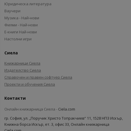
Юридическа литература
Ваучери
Музика - Най-нови
Филми - Най-нови
Е-книги Най-нови
Настолни игри
Сиела
Книжарници Сиела
Издателство Сиела
Справочен и правен софтуер Сиела
Проекти и обучения Сиела
Контакти
Онлайн книжарница Сиела -
Ciela.com
гр. София, ул. „Поручик Христо Топракчиев“ 11, 1528 НПЗ Искър,
Книжна борса Искър, ет. 3, офис 33, Онлайн книжарница
Ciela.com