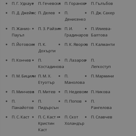
П. Г. Удхаус
П. Гечевски
П. Горанов
П. Гълъбов
П. Д. Джеймс
П. Делев
П.
П. Дж. Сахер
Денисенко
П. Жанио-
П. З. Райзин
П. И.
П. Илиева-
Пауъл
Градинаров
Балтова
П. Йотовски
П. К.
П. К. Яворов
П. Калманти
Дохърти
П. Кончев
П.
П. Лазаров
П.
Костадинова
Легкоступ
П. М. Бицили
П. М. Х.
П.
П. Мармини
Етуотър
Манолова
П. Минчева
П. Митев
П. Недевски
П. Никова
П.
П.
П. Попов
П.
Панайотов
Пидърсън
Рангелова
П. С. Каст
П. С. Каст +
П. Скот
П. Славчев
Кристин
Холандър
Каст