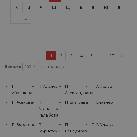
Х
Ц
Ч
Ш
Щ
Ъ
Э
Ю
Я
„
1
2
3
4
5
...
17
Покажи
на страница
П.
П. Азълов
П.
П. Ангелов
Абрашева
Александрова
П. Асенова
П.
П. Благоева
П. Блатнер
Атанасова-
Гълъбова
П. Борисова
П.
П.
П. Г. Удхаус
Бърнстейн
Венедиков