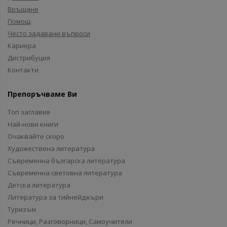
Връщане
Помощ
Често задавани въпроси
Кариера
Дистрибуция
Контакти
Препоръчваме Ви
Топ заглавия
Най-нови книги
Очаквайте скоро
Художествена литература
Съвременна българска литература
Съвременна световна литература
Детска литература
Литература за тийнейджъри
Туризъм
Речници, Разговорници, Самоучители