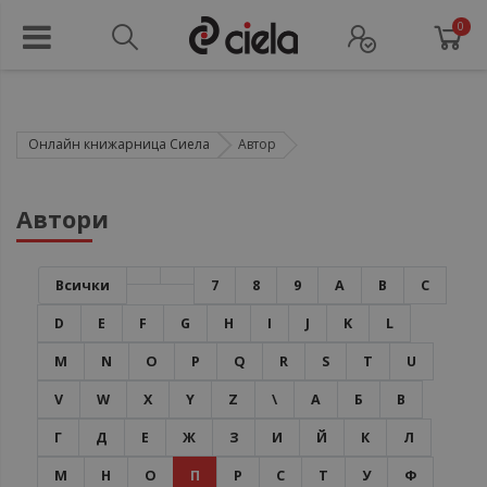
0
Онлайн книжарница Сиела
Автор
Автори
Всички
7
8
9
A
B
C
D
E
F
G
H
I
J
K
L
M
N
O
P
Q
R
S
T
U
V
W
X
Y
Z
\
А
Б
В
Г
Д
Е
Ж
З
И
Й
К
Л
М
Н
О
П
Р
С
Т
У
Ф