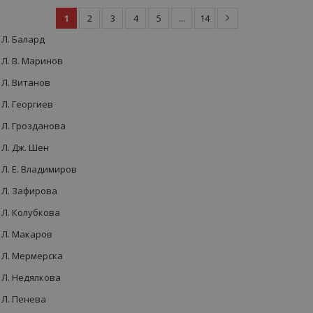
1
2
3
4
5
...
14
Л. Балард
Л. В. Маринов
Л. Витанов
Л. Георгиев
Л. Грозданова
Л. Дж. Шен
Л. Е. Владимиров
Л. Зафирова
Л. Колубкова
Л. Макаров
Л. Мермерска
Л. Недялкова
Л. Пенева