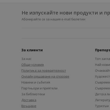
Не изпускайте нови продукти и 
Абонирайте се за нашия e-mail бюлетин
За клиенти
Препор
За нас
Топ загл
Общи условия
Най-нови
Политика за поверителност
Очаквайт
Онлайн решаване на спорове
Художест
Новини и събития
Съвремен
Партньори и приятели
Съвремен
За библиотеки
Детска л
Доставка
Литерату
Връщане
Туризъм