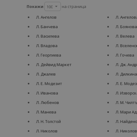
Покажи
на страница
Л. Ангелов
Л. Ангелов
Л. Банчева
Л. Боянов
Л. Василева
Л. Велева
Л. Владова
Л. Вселенс
Л. Георгиева
Л. Гочева
Л. Дейвид Маркет
Л. Дж. Анд
Л. Джалев
Л. Дилкин
Л. Е. Модезит
Л. Е. Моде
Л. Иванова
Л. Изворск
Л. Любенов
Л. М. Чилт
Л. Манева
Л. Мари А
Л. Н. Толстой
Л. Найден
Л. Николов
Л. Николов