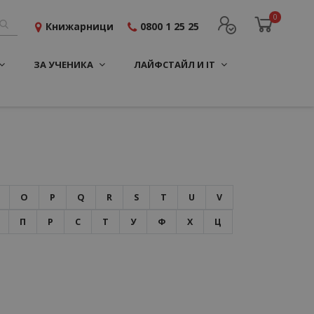
0
Книжарници
0800 1 25 25
ЗА УЧЕНИКА
ЛАЙФСТАЙЛ И IT
O
P
Q
R
S
T
U
V
П
Р
С
Т
У
Ф
Х
Ц