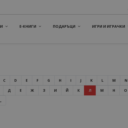
И
Е-КНИГИ
ПОДАРЪЦИ
ИГРИ И ИГРАЧКИ
C
D
E
F
G
H
I
J
K
L
M
N
Д
Е
Ж
З
И
Й
К
Л
М
Н
О
„