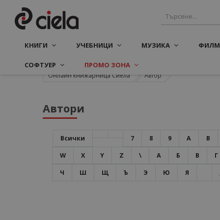
КНИГИ
УЧЕБНИЦИ
МУЗИКА
ФИЛМ
СОФТУЕР
ПРОМО ЗОНА
Онлайн книжарница Сиела
Автор
Автори
Всички
7
8
9
A
B
W
X
Y
Z
\
А
Б
В
Г
Ч
Ш
Щ
Ъ
Э
Ю
Я