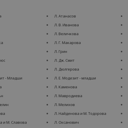
а
Л. Атанасов
а
Л. В. Иванова
Л. Величкова
ка
Л. Г. Макарова
Л. Грин
рюс
Л. Дж. Смит
а
Л. Дюлгерова
зит - Младши
Л. Е. Модезит - младши
а
Л. Каменова
ън
Л. Мавродиева
делин
Л. Мелихов
ова
Л. Найденова и М. Тодорова
а и М. Славова
Л. Оксанович