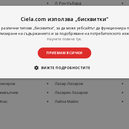
Л. Рон Хъбард
Л. Туигс
Ciela.com използва „бисквитки“
д
Л. Халачева
 различни типове „бисквитки“, за да може уебсайтът да функционира п
Л. Цанкова и др.
лизиране на съдържанието и за подобряване на потребителското изж
а
Л.Дончева
Научете повече тук.
Л.Франк Баум
ПРИЕМАМ ВСИЧКИ
oрдaнoвa
Лoра Овърдек
лонка
Лаврентий Берия
ВИЖТЕ ПОДРОБНОСТИТЕ
Лада Паунова#Пламен Дацов
ринаров
Лазар Лазаров
дживълчев
Лазарин Лазаров
йпас
Лайза Майлс