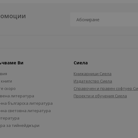
промоции
ъчваме Ви
Сиела
авия
Книжарници Сиела
 книги
Издателство Сиела
е скоро
Справочен и правен софтуер С
вена литература
Проекти и обучения Сиела
на българска литература
на световна литература
итература
ра за тийнейджъри