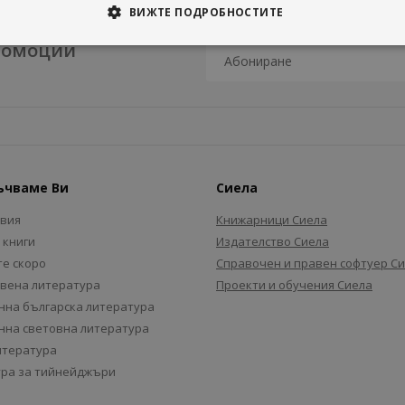
ВИЖТЕ ПОДРОБНОСТИТЕ
промоции
ъчваме Ви
Сиела
авия
Книжарници Сиела
 книги
Издателство Сиела
е скоро
Справочен и правен софтуер С
вена литература
Проекти и обучения Сиела
на българска литература
на световна литература
итература
ра за тийнейджъри