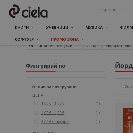
КНИГИ
УЧЕБНИЦИ
МУЗИКА
ФИЛМ
СОФТУЕР
ПРОМО ЗОНА
Онлайн книжарница Сиела
Автор
Йордан Попов
Йорд
Филтрирай по
Сор
Опции за пазаруване
ЦЕНА
артикул
1,00 €
-
1,99 €
1
артикул
4,00 €
-
4,99 €
1
артикул
6,00 €
и нагоре
1