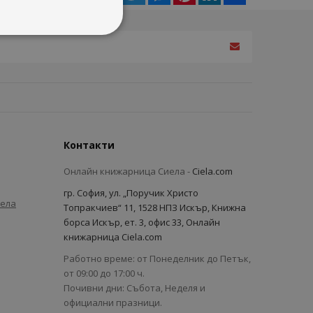
Контакти
Онлайн книжарница Сиела -
Ciela.com
гр. София, ул. „Поручик Христо
иела
Топракчиев“ 11, 1528 НПЗ Искър, Книжна
борса Искър, ет. 3, офис 33, Онлайн
книжарница Ciela.com
Работно време: от Понеделник до Петък,
от 09:00 до 17:00 ч.
Почивни дни: Събота, Неделя и
официални празници.