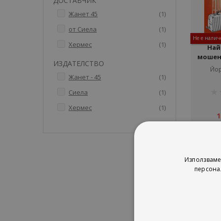
ДОСТАВЧИК
артикул
Жанет 45
1
артикул
от Сиела
1
Не е налич
артикул
Хермес
1
Най
мошен
ИЗДАТЕЛСТВО
Йор
артикул
Жанет - 45
1
рей
артикул
Сиела
1
1%
артикул
Хермес
1
1
Използваме
персона
Сор