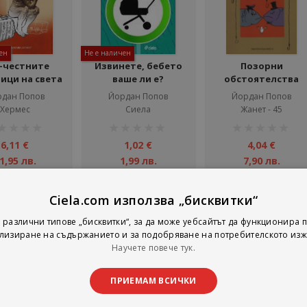
ен
Не е наличен
-честните
Извинете, бебето
Позорни
ици на света
ваше ли е?
обстоятелства
дан Попов
Йордан Попов
Йордан Попов
Хермес
Сиела
Жанет - 45
тинг:
рейтинг:
рейтинг:
1%
1%
6,11 €
1,02 €
4,04 €
1,95 лв.
1,99 лв.
7,90 лв.
Детайли
Детайли
Добави
Ciela.com използва „бисквитки“
 различни типове „бисквитки“, за да може уебсайтът да функционира п
лизиране на съдържанието и за подобряване на потребителското изж
на страни
тирай по
Покажи
Научете повече тук.
ПРИЕМАМ ВСИЧКИ