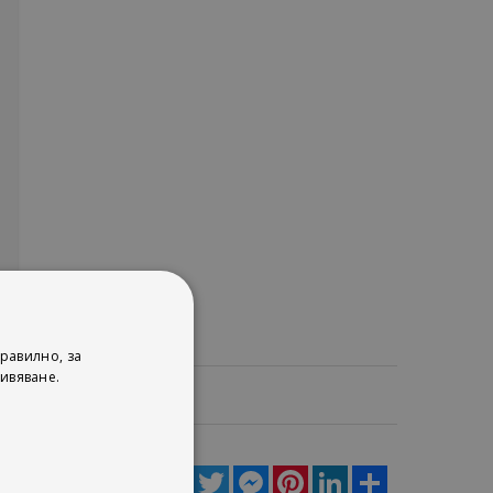
равилно, за
ивяване.
ца
Facebook
Twitter
Messenger
Pinterest
LinkedIn
Share