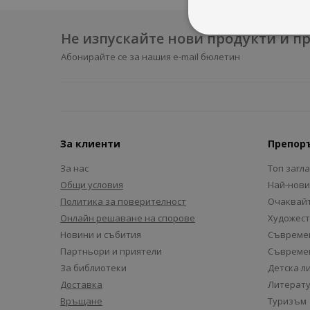
Не изпускайте нови продукти и 
Абонирайте се за нашия e-mail бюлетин
За клиенти
Препор
За нас
Топ загл
Общи условия
Най-нови
Политика за поверителност
Очаквайт
Онлайн решаване на спорове
Художест
Новини и събития
Съвремен
Партньори и приятели
Съвремен
За библиотеки
Детска л
Доставка
Литерату
Връщане
Туризъм