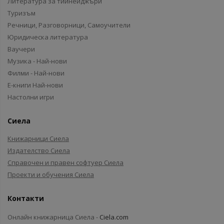
Литература за тийнейджъри
Туризъм
Речници, Разговорници, Самоучители
Юридическа литература
Ваучери
Музика - Най-нови
Филми - Най-нови
Е-книги Най-нови
Настолни игри
Сиела
Книжарници Сиела
Издателство Сиела
Справочен и правен софтуер Сиела
Проекти и обучения Сиела
Контакти
Онлайн книжарница Сиела -
Ciela.com