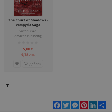
The Court of Shadows -
Vampyria Saga
Victor Dixen
Amazon Publishing
рейтинг:
1%
5,00 €
9,78 лв.
Добави
Facebook
Twitter
Messenger
Pinterest
LinkedIn
Sha