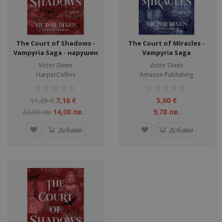
The Court of Shadows -
The Court of Miracles -
Vampyria Saga - нарушен
Vampyria Saga
търговски вид
Victor Dixen
Victor Dixen
HarperCollins
Amazon Publishing
рейтинг:
рейтинг:
1%
1%
11,25 €
7,16 €
5,00 €
22,00 лв.
14,00 лв.
9,78 лв.
Добави
Добави