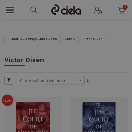
0
Онлайн книжарница Сиела
Автор
Victor Dixen
ули
Victor Dixen
ул
Сортирай по
ул
ули
-36%
ули
ул