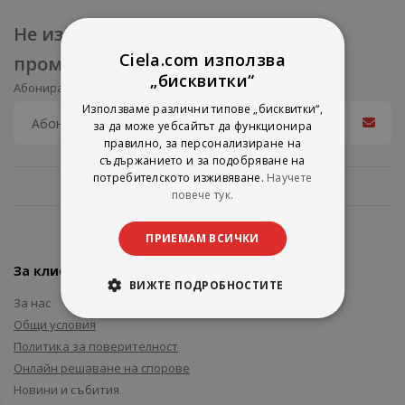
Не изпускайте нови продукти и
Ciela.com използва
промоции
„бисквитки“
Абонирайте се за нашия e-mail бюлетин
Използваме различни типове „бисквитки“,
за да може уебсайтът да функционира
правилно, за персонализиране на
съдържанието и за подобряване на
потребителското изживяване.
Научете
повече тук.
ПРИЕМАМ ВСИЧКИ
За клиенти
ВИЖТЕ ПОДРОБНОСТИТЕ
За нас
Общи условия
Политика за поверителност
Онлайн решаване на спорове
Новини и събития