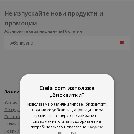
Не изпускайте нови продукти и
промоции
Абонирайте се за нашия e-mail бюлетин
Ciela.com използва
За клиенти
„бисквитки“
За нас
Използваме различни типове „бисквитки“,
Общи условия
за да може уебсайтът да функционира
правилно, за персонализиране на
Политика за поверителност
съдържанието и за подобряване на
Онлайн решаване на спорове
потребителското изживяване.
Научете
Новини и събития
повече тук.