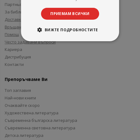
Партньори и приятели
За библиотеки
ПРИЕМАМ ВСИЧКИ
Доставка
Връщане
ВИЖТЕ ПОДРОБНОСТИТЕ
Помощ
Често задавани въпроси
Кариера
Дистрибуция
Контакти
Препоръчваме Ви
Топ заглавия
Най-нови книги
Очаквайте скоро
Художествена литература
Съвременна българска литература
Съвременна световна литература
Детска литература