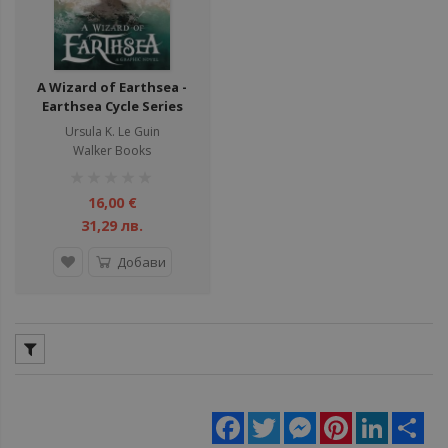
A Wizard of Earthsea -
Earthsea Cycle Series
Ursula K. Le Guin
Walker Books
рейтинг:
1%
16,00 €
31,29 лв.
Добави
Facebook
Twitter
Messenger
Pinterest
LinkedIn
Sha