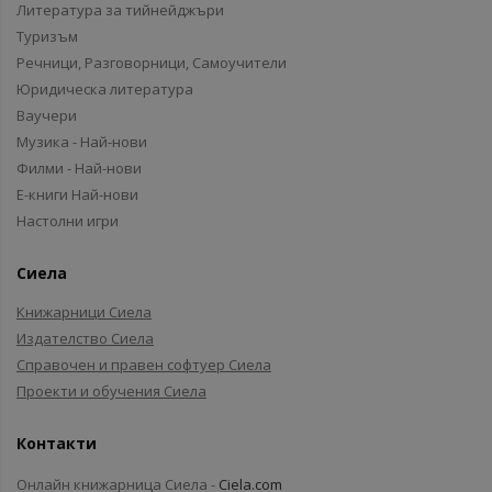
Литература за тийнейджъри
Туризъм
Речници, Разговорници, Самоучители
Юридическа литература
Ваучери
Музика - Най-нови
Филми - Най-нови
Е-книги Най-нови
Настолни игри
Сиела
Книжарници Сиела
Издателство Сиела
Справочен и правен софтуер Сиела
Проекти и обучения Сиела
Контакти
Онлайн книжарница Сиела -
Ciela.com