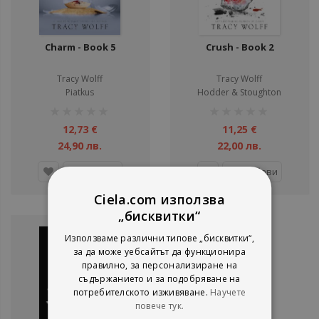
Charm - Book 5
Crush - Book 2
Tracy Wolff
Tracy Wolff
Piatkus
Hodder & Stoughton
рейтинг:
рейтинг:
1%
1%
12,73 €
11,25 €
24,90 лв.
22,00 лв.
Добави
Добави
Ciela.com използва
„бисквитки“
Използваме различни типове „бисквитки“,
за да може уебсайтът да функционира
правилно, за персонализиране на
съдържанието и за подобряване на
потребителското изживяване.
Научете
повече тук.