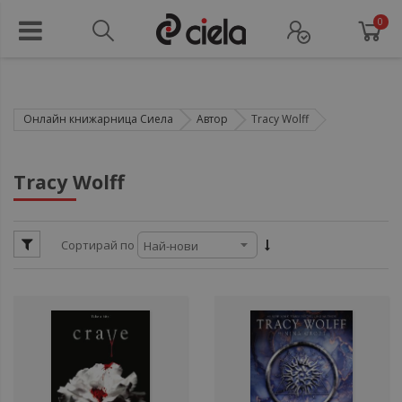
0
Онлайн книжарница Сиела
Автор
Tracy Wolff
ули
Tracy Wolff
ул
Сортирай по
ул
ули
ули
ули
ул