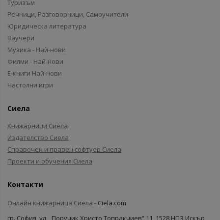
Туризъм
Речници, Разговорници, Самоучители
Юридическа литература
Ваучери
Музика - Най-нови
Филми - Най-нови
Е-книги Най-нови
Настолни игри
Сиела
Книжарници Сиела
Издателство Сиела
Справочен и правен софтуер Сиела
Проекти и обучения Сиела
Контакти
Онлайн книжарница Сиела -
Ciela.com
гр. София, ул. „Поручик Христо Топракчиев“ 11, 1528 НПЗ Искър,