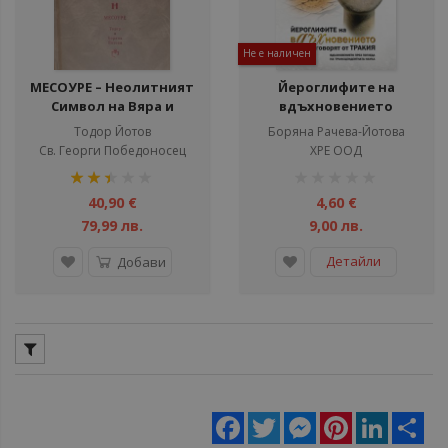
Не е наличен
МЕСОУРЕ – Неолитният
Йероглифите на
Символ на Вяра и
вдъхновението
Новозаветният Архе-
говорят от Тракия
Тодор Йотов
Боряна Рачева-Йотова
Език
Св. Георги Победоносец
ХРЕ ООД
рейтинг:
рейтинг:
50%
1%
40,90 €
4,60 €
79,99 лв.
9,00 лв.
Детайли
Добави
Facebook
Twitter
Messenger
Pinterest
LinkedIn
Sha