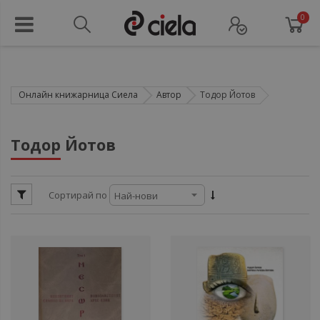
0
Онлайн книжарница Сиела
Автор
Тодор Йотов
ул
Тодор Йотов
ул
Сортирай по
ул
ул
ул
ул