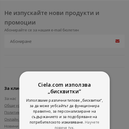
Не изпускайте нови продукти и
промоции
Абонирайте се за нашия e-mail бюлетин
Ciela.com използва
За клиенти
„бисквитки“
За нас
Използваме различни типове „бисквитки“,
Общи условия
за да може уебсайтът да функционира
правилно, за персонализиране на
Политика за поверителност
съдържанието и за подобряване на
Онлайн решаване на спорове
потребителското изживяване.
Научете
Новини и събития
повече тук.