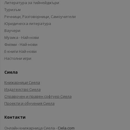
Литература за тийнейджъри
Туризъм
Речници, Разговорници, Самоучители
Юридическа литература
Ваучери
Музика - Най-нови
Филми - Най-нови
Е-книги Най-нови
Настолни игри
Сиела
Книжарници Сиела
Издателство Сиела
Справочен и правен софтуер Сиела
Проекти и обучения Сиела
Контакти
Онлайн книжарница Сиела -
Ciela.com