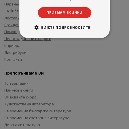
Партньори и приятели
За библиотеки
ПРИЕМАМ ВСИЧКИ
Доставка
Връщане
ВИЖТЕ ПОДРОБНОСТИТЕ
Помощ
Често задавани въпроси
Кариера
Дистрибуция
Контакти
Препоръчваме Ви
Топ заглавия
Най-нови книги
Очаквайте скоро
Художествена литература
Съвременна българска литература
Съвременна световна литература
Детска литература