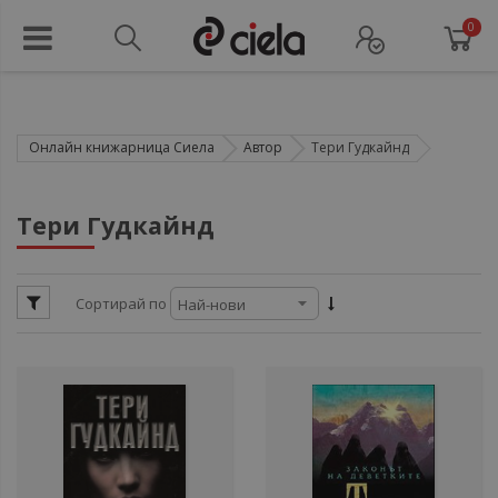
0
Онлайн книжарница Сиела
Автор
Тери Гудкайнд
ули
Тери Гудкайнд
ули
Сортирай по
ули
ули