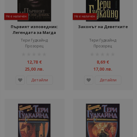
Не е наличен
Не е наличен
Първият изповедник:
Законът на Деветките
Легендата за Магда
Сеарус
Тери Гудкайнд
Тери Гудкайнд
Прозорец
Прозорец
рейтинг:
рейтинг:
1%
1%
12,78 €
8,69 €
25,00 лв.
17,00 лв.
Детайли
Детайли