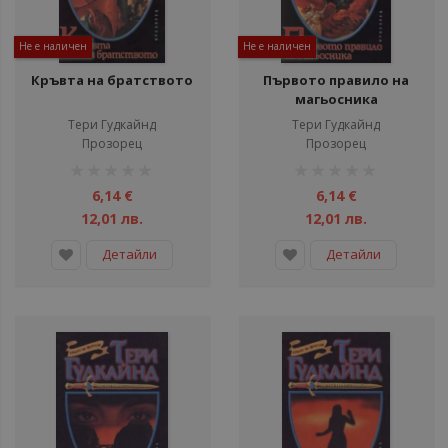
Не е наличен
Не е наличен
Кръвта на братството
Първото правило на
магьосника
Тери Гудкайнд
Тери Гудкайнд
Прозорец
Прозорец
рейтинг:
рейтинг:
1%
1%
6,14 €
6,14 €
12,01 лв.
12,01 лв.
Детайли
Детайли