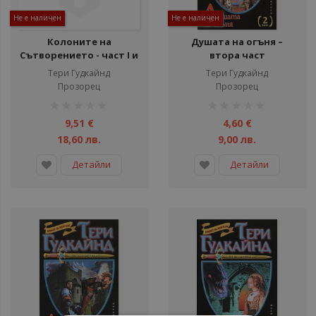
Не е наличен
Не е наличен
Колоните на
Душaтa нa oгъня –
Сътворението - част I и
втoрa чaст
II
Тери Гудкайнд
Тери Гудкайнд
Прозорец
Прозорец
рейтинг:
рейтинг:
1%
1%
9,51 €
4,60 €
18,60 лв.
9,00 лв.
Детайли
Детайли