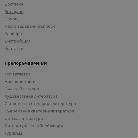
Доставка
Връщане
Помощ
Често задавани въпроси
Кариера
Дистрибуция
Контакти
Препоръчваме Ви
Топ заглавия
Най-нови книги
Очаквайте скоро
Художествена литература
Съвременна българска литература
Съвременна световна литература
Детска литература
Литература за тийнейджъри
Туризъм