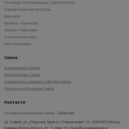
Речници, Разговорници, Самоучители
Юридическа литература
Ваучери
Музика - Най-нови
Филми - Най-нови
Е-книги Най-нови
Настолни игри
Сиела
Книжарници Сиела
Издателство Сиела
Справочен и правен софтуер Сиела
Проекти и обучения Сиела
Контакти
Онлайн книжарница Сиела -
Ciela.com
гр. София, ул. „Поручик Христо Топракчиев“ 11, 1528 НПЗ Искър,
Книжна борса Искър, ет. 3, офис 33, Онлайн книжарница