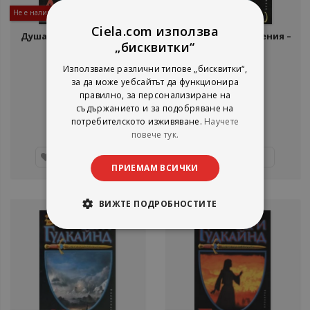
Не е наличен
Не е наличен
Ciela.com използва
Душaтa нa oгъня - чaст
Вярaтa нa прoкудeния –
„бисквитки“
eднo
първа част
Тери Гудкайнд
Тери Гудкайнд
Използваме различни типове „бисквитки“,
Прозорец
Прозорец
за да може уебсайтът да функционира
рейтинг:
рейтинг:
правилно, за персонализиране на
съдържанието и за подобряване на
1%
1%
5,06 €
7,67 €
потребителското изживяване.
Научете
9,90 лв.
15,00 лв.
повече тук.
Детайли
Детайли
ПРИЕМАМ ВСИЧКИ
ВИЖТЕ ПОДРОБНОСТИТЕ