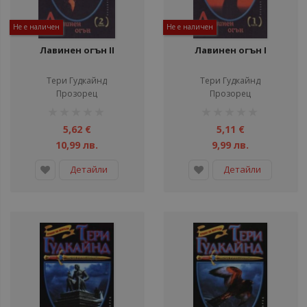
Не е наличен
Не е наличен
Лавинен огън ІІ
Лавинен огън І
Тери Гудкайнд
Тери Гудкайнд
Прозорец
Прозорец
рейтинг:
рейтинг:
1%
1%
5,62 €
5,11 €
10,99 лв.
9,99 лв.
Детайли
Детайли