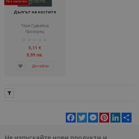
Не е наличен
Дългът на костите
Тери Гудкайнд
Прозорец
рейтинг:
1%
5,11 €
9,99 лв.
Детайли
Facebook
Twitter
Messenger
Pinterest
LinkedIn
Sha
Не изпускайте нови продукти и