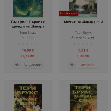
ул
ули
Не е наличен
ули
Галафил - Първите
Мечът на Шанара, т. 2
друиди на Шанара
ул
Тери Брукс
Тери Брукс
ули
ProBook
Абагар Холдинг
рейтинг:
рейтинг:
1%
1%
16,99 €
0,51 €
33,23 лв.
1,00 лв.
Детайли
Добави