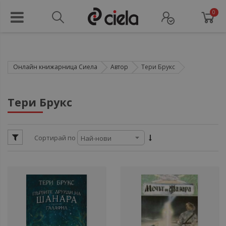
0
Онлайн книжарница Сиела
Автор
Тери Брукс
ули
Тери Брукс
ул
Сортирай по
ул
ули
ули
ул
ули