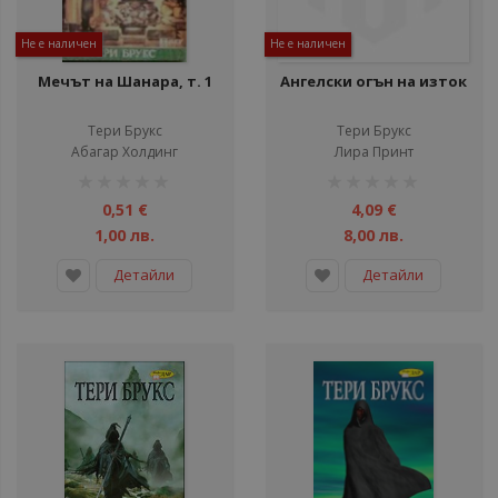
Не е наличен
Не е наличен
Мечът на Шанара, т. 1
Ангелски огън на изток
Тери Брукс
Тери Брукс
Абагар Холдинг
Лира Принт
рейтинг:
рейтинг:
1%
1%
0,51 €
4,09 €
1,00 лв.
8,00 лв.
Детайли
Детайли