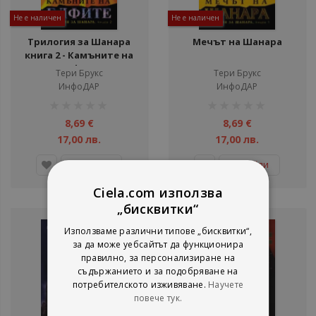
Не е наличен
Не е наличен
Трилогия за Шанара
Мечът на Шанара
книга 2 - Камъните на
Елфите
Тери Брукс
Тери Брукс
ИнфоДАР
ИнфоДАР
рейтинг:
рейтинг:
1%
1%
8,69 €
8,69 €
17,00 лв.
17,00 лв.
Детайли
Детайли
Ciela.com използва
„бисквитки“
Използваме различни типове „бисквитки“,
за да може уебсайтът да функционира
правилно, за персонализиране на
съдържанието и за подобряване на
потребителското изживяване.
Научете
повече тук.