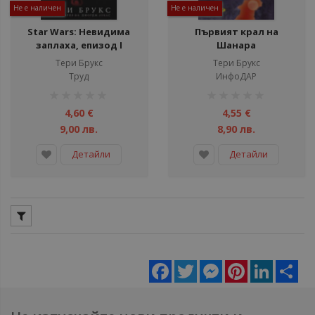
Не е наличен
Не е наличен
Star Wars: Невидима
Първият крал на
заплаха, епизод I
Шанара
Тери Брукс
Тери Брукс
Труд
ИнфоДАР
рейтинг:
рейтинг:
1%
1%
4,60 €
4,55 €
9,00 лв.
8,90 лв.
Детайли
Детайли
Facebook
Twitter
Messenger
Pinterest
LinkedIn
Sha