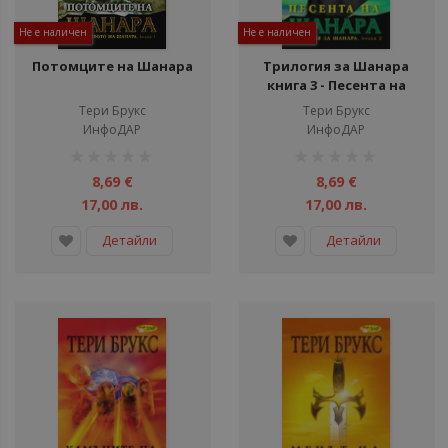
Не е наличен
Не е наличен
Потомците на Шанара
Трилогия за Шанара
книга 3 - Песента на
Шанара
Тери Брукс
Тери Брукс
ИнфоДАР
ИнфоДАР
рейтинг:
рейтинг:
1%
1%
8,69 €
8,69 €
17,00 лв.
17,00 лв.
Детайли
Детайли