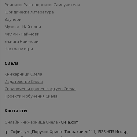
Речници, Разговорници, Самоучители
Юридическа литература
Ваучери
Музика - Най-нови
Филми - Най-нови
Е-книги Най-нови
Настолни игри
Сиела
Книжарници Сиела
Издателство Сиела
Справочен и правен софтуер Сиела
Проекти и обучения Сиела
Контакти
Онлайн книжарница Сиела -
Ciela.com
гр. София, ул. „Поручик Христо Топракчиев“ 11, 1528 НПЗ Искър,