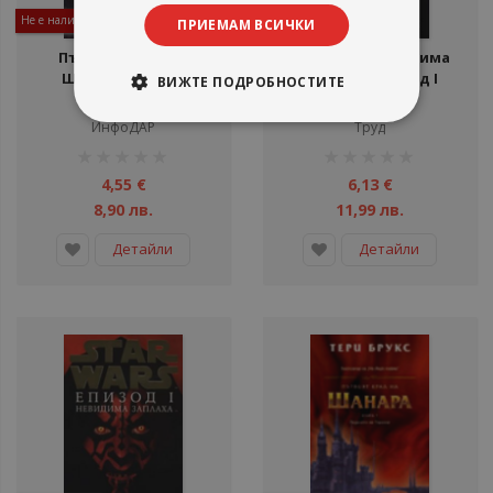
Не е наличен
Не е наличен
ПРИЕМАМ ВСИЧКИ
Първият крал на
Star Wars: Невидима
Шанара, книга 2
заплаха, епизод I
ВИЖТЕ ПОДРОБНОСТИТЕ
Тери Брукс
Тери Брукс
ИнфоДАР
Труд
рейтинг:
рейтинг:
1%
1%
4,55 €
6,13 €
8,90 лв.
11,99 лв.
Детайли
Детайли