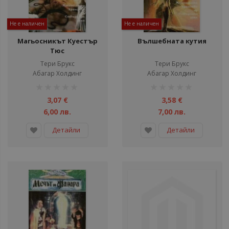
Не е наличен
Не е наличен
Магьосникът Куестър
Вълшебната кутия
Тюс
Тери Брукс
Тери Брукс
Абагар Холдинг
Абагар Холдинг
рейтинг:
рейтинг:
1%
1%
3,07 €
3,58 €
6,00 лв.
7,00 лв.
Детайли
Детайли