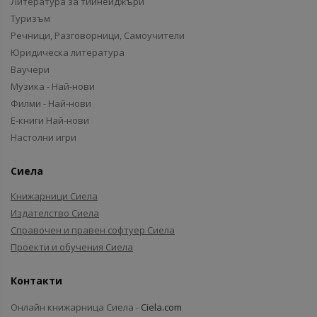
Литература за тийнейджъри
Туризъм
Речници, Разговорници, Самоучители
Юридическа литература
Ваучери
Музика - Най-нови
Филми - Най-нови
Е-книги Най-нови
Настолни игри
Сиела
Книжарници Сиела
Издателство Сиела
Справочен и правен софтуер Сиела
Проекти и обучения Сиела
Контакти
Онлайн книжарница Сиела -
Ciela.com