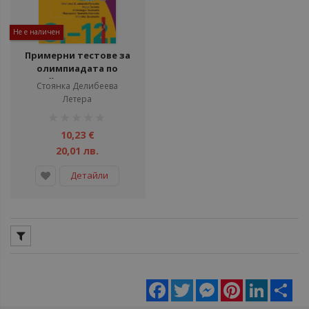
Не е наличен
Примерни тестове за
олимпиадата по
английски език за 8.-12.
Стоянка Делибеева
клас - 2023
Летера
рейтинг:
1%
10,23 €
20,01 лв.
Детайли
Facebook
Twitter
Messenger
Pinterest
LinkedIn
Sha