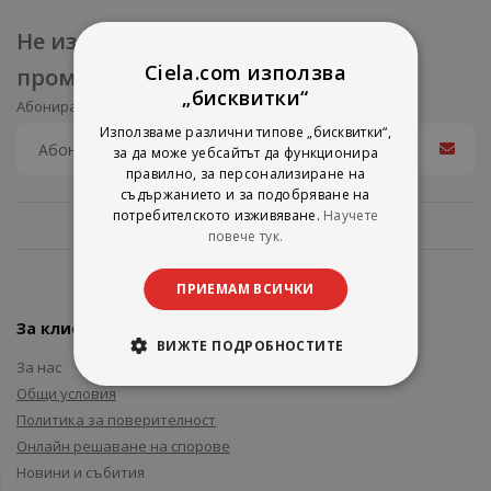
Не изпускайте нови продукти и
Ciela.com използва
промоции
„бисквитки“
Абонирайте се за нашия e-mail бюлетин
Използваме различни типове „бисквитки“,
за да може уебсайтът да функционира
правилно, за персонализиране на
съдържанието и за подобряване на
потребителското изживяване.
Научете
повече тук.
ПРИЕМАМ ВСИЧКИ
За клиенти
ВИЖТЕ ПОДРОБНОСТИТЕ
За нас
Общи условия
Политика за поверителност
Онлайн решаване на спорове
Новини и събития