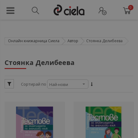
0
Онлайн книжарница Сиела
Автор
Стоянка Делибеева
ули
Стоянка Делибеева
ули
Сортирай по