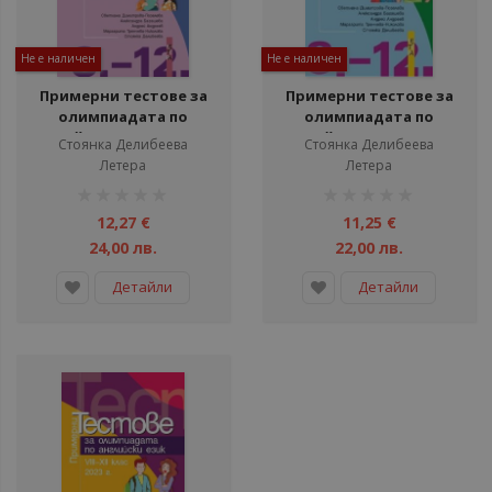
Не е наличен
Не е наличен
Примерни тестове за
Примерни тестове за
олимпиадата по
олимпиадата по
английски език за 8. - 12.
английски език за 8., 9.,
Стоянка Делибеева
Стоянка Делибеева
клас - 2025 г.
10., 11. и 12. клас - 2024 г. -
Летера
Летера
По учебната програма
рейтинг:
рейтинг:
за 2024/2025 г.
1%
1%
12,27 €
11,25 €
24,00 лв.
22,00 лв.
Детайли
Детайли