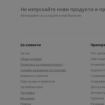
Не изпускайте нови продукти и 
Абонирайте се за нашия e-mail бюлетин
За клиенти
Препор
За нас
Топ загл
Общи условия
Най-нови
Политика за поверителност
Очаквайт
Онлайн решаване на спорове
Художест
Новини и събития
Съвремен
Партньори и приятели
Съвремен
За библиотеки
Детска л
Доставка
Литерату
Връщане
Туризъм
Помощ
Речници,