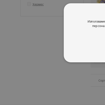
артикули
Хермес
4
Бас
Използваме
Мих
персона
Стоян
рей
1%
Сор