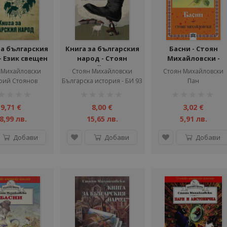
за българския
Книга за българския
Басни - Стоян
- Език свещен
народ - Стоян
Михайловски -
Михайловски
Българска класика 
 Михайловски
Стоян Михайловски
Стоян Михайловски
деца
рий Стоянов
Българска история - БИ 93
Пан
тинг:
рейтинг:
рейтинг:
1%
1%
9,71 €
8,00 €
3,02 €
8,99 лв.
15,65 лв.
5,91 лв.
Добави
Добави
Добави