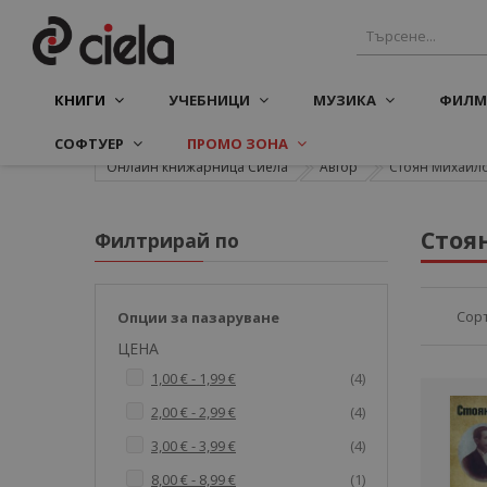
КНИГИ
УЧЕБНИЦИ
МУЗИКА
ФИЛМ
СОФТУЕР
ПРОМО ЗОНА
Онлайн книжарница Сиела
Автор
Стоян Михайл
Стоя
Филтрирай по
Сор
Опции за пазаруване
ЦЕНА
артикули
1,00 €
-
1,99 €
4
артикули
2,00 €
-
2,99 €
4
артикули
3,00 €
-
3,99 €
4
артикул
8,00 €
-
8,99 €
1