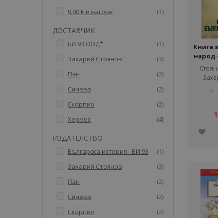
артикул
9,00 €
и нагоре
1
ДОСТАВЧИК
артикул
БИ 93 ООД*
1
Книга 
народ 
артикули
Захарий Стоянов
3
Стоян
артикули
Пан
2
Заха
рей
артикули
Синева
2
1%
артикули
Скорпио
2
1
артикули
Хермес
4
ИЗДАТЕЛСТВО
артикул
Българска история - БИ 93
1
артикули
Захарий Стоянов
3
артикули
Пан
2
артикули
Синева
2
артикули
Скорпио
2