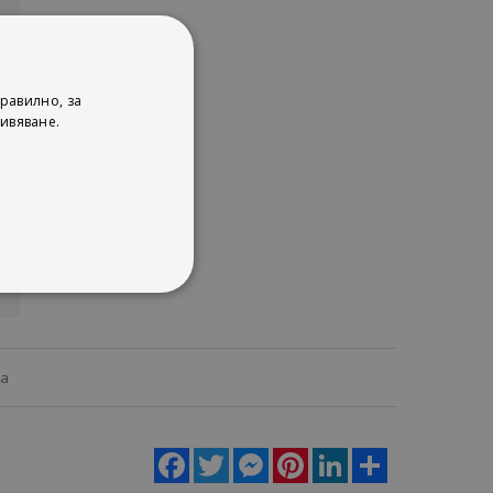
равилно, за
ивяване.
ца
Facebook
Twitter
Messenger
Pinterest
LinkedIn
Share