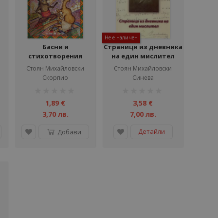
Не е наличен
Басни и
Страници из дневника
стихотворения
на един мислител
за
Стоян Михайловски
Стоян Михайловски
Скорпио
Синева
рейтинг:
рейтинг:
1%
1%
1,89 €
3,58 €
3,70 лв.
7,00 лв.
Детайли
Добави