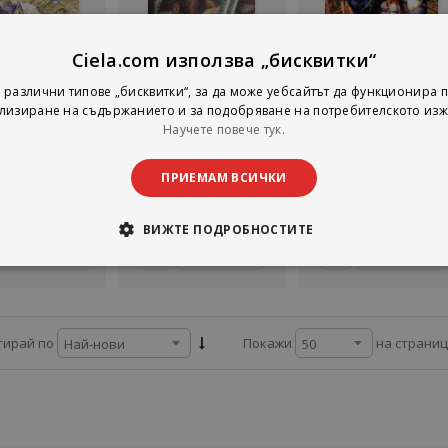
Ciela.com използва „бисквитки“
Не е наличен
Не е наличен
ни - Стоян
Книга за българския
Паун и лястовичка
 различни типове „бисквитки“, за да може уебсайтът да функционира п
айловски
народ
лизиране на съдържанието и за подобряване на потребителското изж
 Михайловски
Стоян Михайловски
Стоян Михайловски
Научете повече тук.
Хермес
Захарий Стоянов
Хермес
тинг:
рейтинг:
рейтинг:
ПРИЕМАМ ВСИЧКИ
1%
1%
2,53 €
2,56 €
1,02 €
4,95 лв.
5,01 лв.
1,99 лв.
ВИЖТЕ ПОДРОБНОСТИТЕ
Детайли
Детайли
Добави
на страни
тирай по
Покажи