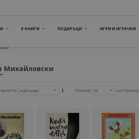
И
Е-КНИГИ
ПОДАРЪЦИ
ИГРИ И ИГРАЧКИ
овски
н Михайловски
на страни
тирай по
Покажи