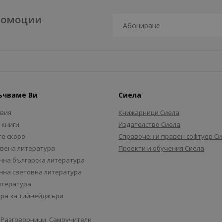
промоции
ъчваме Ви
Сиела
авия
Книжарници Сиела
 книги
Издателство Сиела
е скоро
Справочен и правен софтуер С
вена литература
Проекти и обучения Сиела
на българска литература
на световна литература
итература
ра за тийнейджъри
 Разговорници, Самоучители