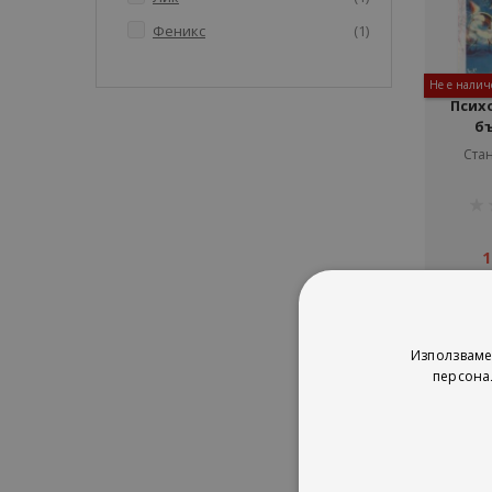
артикул
Феникс
1
Не е налич
Псих
б
Ста
рей
1%
1
Използваме
персона
Сор