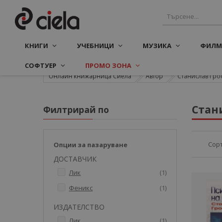
КНИГИ
УЧЕБНИЦИ
МУЗИКА
ФИЛМ
СОФТУЕР
ПРОМО ЗОНА
Онлайн книжарница Сиела
Автор
Станислав Гро
Стан
Филтрирай по
Сор
Опции за пазаруване
ДОСТАВЧИК
артикул
Лик
1
артикул
Феникс
1
ИЗДАТЕЛСТВО
артикул
Лик
1