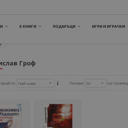
И
Е-КНИГИ
ПОДАРЪЦИ
ИГРИ И ИГРАЧКИ
ф
ислав Гроф
на страни
тирай по
Покажи