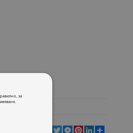
равилно, за
ивяване.
ца
Facebook
Twitter
Messenger
Pinterest
LinkedIn
Share