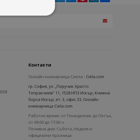
Контакти
Онлайн книжарница Сиела -
Ciela.com
гр. София, ул. „Поручик Христо
иела
Топракчиев“ 11, 1528 НПЗ Искър, Книжна
борса Искър, ет. 3, офис 33, Онлайн
книжарница Ciela.com
Работно време: от Понеделник до Петък,
от 09:00 до 17:00 ч.
Почивни дни: Събота, Неделя и
официални празници.