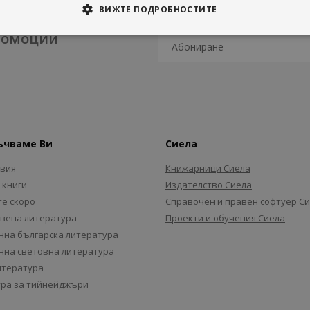
ВИЖТЕ ПОДРОБНОСТИТЕ
промоции
ъчваме Ви
Сиела
авия
Книжарници Сиела
 книги
Издателство Сиела
е скоро
Справочен и правен софтуер С
вена литература
Проекти и обучения Сиела
на българска литература
на световна литература
итература
ра за тийнейджъри