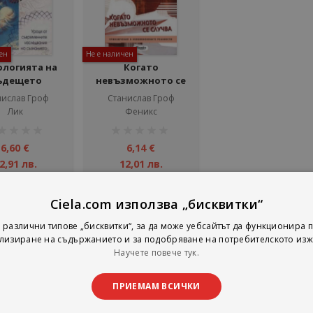
ен
Не е наличен
ологията на
Когато
ъдещето
невъзможното се
случва
нислав Гроф
Станислав Гроф
Лик
Феникс
тинг:
рейтинг:
1%
6,60 €
6,14 €
2,91 лв.
12,01 лв.
Детайли
Детайли
Ciela.com използва „бисквитки“
 различни типове „бисквитки“, за да може уебсайтът да функционира п
лизиране на съдържанието и за подобряване на потребителското изж
на страни
тирай по
Покажи
Научете повече тук.
ПРИЕМАМ ВСИЧКИ