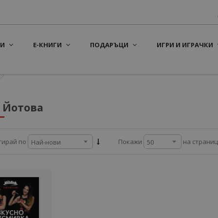
И
Е-КНИГИ
ПОДАРЪЦИ
ИГРИ И ИГРАЧКИ
 Йотова
на страни
тирай по
Покажи