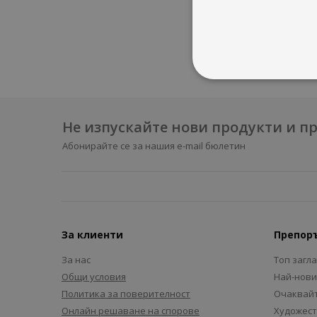
През 201
състав 
Не изпускайте нови продукти и 
Абонирайте се за нашия e-mail бюлетин
За клиенти
Препор
За нас
Топ загл
Общи условия
Най-нови
Политика за поверителност
Очаквайт
Онлайн решаване на спорове
Художест