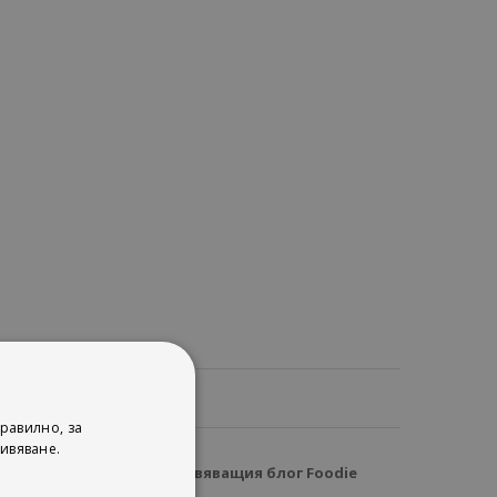
ца
равилно, за
ивяване.
ова, създател на вдъхновяващия блог Foodie