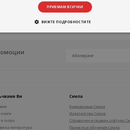
6 тя бе отличена с наградата на „Кулинарен блоговодител” в
ПРИЕМАМ ВСИЧКИ
шеф Иван Звездев, Валери Нешов, шеф Юри Велев, Йоли и Весел
ВИЖТЕ ПОДРОБНОСТИТЕ
промоции
ъчваме Ви
Сиела
авия
Книжарници Сиела
 книги
Издателство Сиела
е скоро
Справочен и правен софтуер С
вена литература
Проекти и обучения Сиела