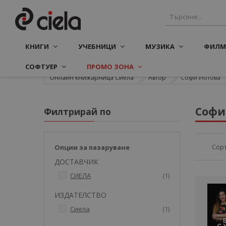
КНИГИ
УЧЕБНИЦИ
МУЗИКА
ФИЛМ
СОФТУЕР
ПРОМО ЗОНА
Онлайн книжарница Сиела
Автор
Софи Йотова
Софи
Филтрирай по
Сор
Опции за пазаруване
ДОСТАВЧИК
артикул
СИЕЛА
1
ИЗДАТЕЛСТВО
артикул
Сиела
1