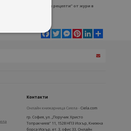
 категория „Здравословни рецепти” от жури в
ина Славчева.
Facebook
Twitter
Messenger
Pinterest
LinkedIn
Share
Контакти
Онлайн книжарница Сиела -
Ciela.com
гр. София, ул. „Поручик Христо
иела
Топракчиев“ 11, 1528 НПЗ Искър, Книжна
борса Искър, ет. 3, офис 33, Онлайн