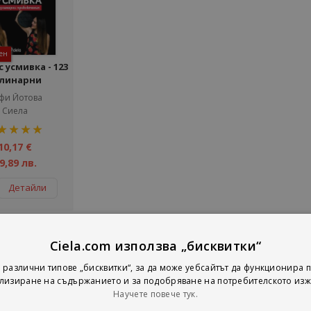
ен
с усмивка - 123
улинарни
ключения
фи Йотова
Сиела
тинг:
%
10,17 €
9,89 лв.
Детайли
Ciela.com използва „бисквитки“
на страни
тирай по
Покажи
 различни типове „бисквитки“, за да може уебсайтът да функционира п
лизиране на съдържанието и за подобряване на потребителското изж
Научете повече тук.
 най-популярните млади лица на кулинарията у нас е Софи Йот
d.