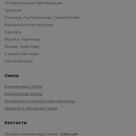
Литература за тийнейджъри
Туризъм
Речници, Разговорници, Самоучители
Юридическа литература
Ваучери
Музика - Най-нови
Филми - Най-нови
Е-книги Най-нови
Настолни игри
Сиела
Книжарници Сиела
Издателство Сиела
Справочен и правен софтуер Сиела
Проекти и обучения Сиела
Контакти
Онлайн книжарница Сиела -
Ciela.com