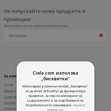
Не изпускайте нови продукти и
промоции
Абонирайте се за нашия e-mail бюлетин
Ciela.com използва
За клиенти
„бисквитки“
За нас
Използваме различни типове „бисквитки“,
Общи условия
за да може уебсайтът да функционира
правилно, за персонализиране на
Политика за поверителност
съдържанието и за подобряване на
Онлайн решаване на спорове
потребителското изживяване.
Научете
Новини и събития
повече тук.