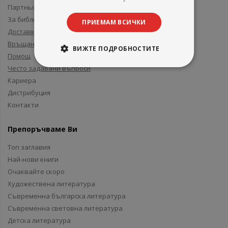
Партньори и приятели
За библиотеки
ПРИЕМАМ ВСИЧКИ
Доставка
Връщане
ВИЖТЕ ПОДРОБНОСТИТЕ
Помощ
Често задавани въпроси
Кариера
Дистрибуция
Контакти
Препоръчваме Ви
Топ заглавия
Най-нови книги
Очаквайте скоро
Художествена литература
Съвременна българска литература
Съвременна световна литература
Детска литература