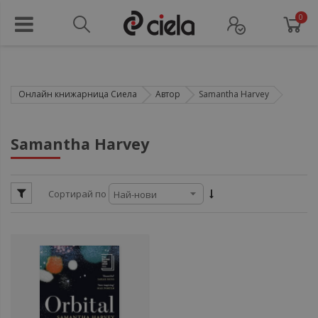
0
Онлайн книжарница Сиела
Автор
Samantha Harvey
ул
Samantha Harvey
ул
Сортирай по