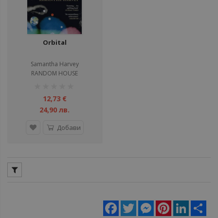
Orbital
Samantha Harvey
RANDOM HOUSE
рейтинг:
1%
12,73 €
24,90 лв.
Добави
Facebook
Twitter
Messenger
Pinterest
LinkedIn
Sha