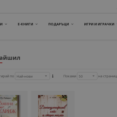
И
Е-КНИГИ
ПОДАРЪЦИ
ИГРИ И ИГРАЧКИ
Райшил
на страни
тирай по
Покажи