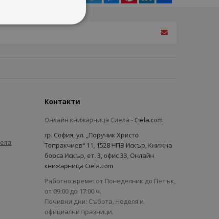
Контакти
Онлайн книжарница Сиела -
Ciela.com
гр. София, ул. „Поручик Христо
иела
Топракчиев“ 11, 1528 НПЗ Искър, Книжна
борса Искър, ет. 3, офис 33, Онлайн
книжарница Ciela.com
Работно време: от Понеделник до Петък,
от 09:00 до 17:00 ч.
Почивни дни: Събота, Неделя и
официални празници.