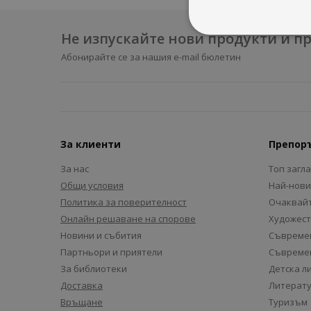
Не изпускайте нови продукти и 
Абонирайте се за нашия e-mail бюлетин
За клиенти
Препор
За нас
Топ загл
Общи условия
Най-нови
Политика за поверителност
Очаквайт
Онлайн решаване на спорове
Художест
Новини и събития
Съвремен
Партньори и приятели
Съвремен
За библиотеки
Детска л
Доставка
Литерату
Връщане
Туризъм