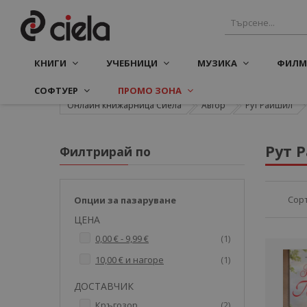
КНИГИ
УЧЕБНИЦИ
МУЗИКА
ФИЛМ
СОФТУЕР
ПРОМО ЗОНА
Онлайн книжарница Сиела
Автор
Рут Райшил
Рут 
Филтрирай по
Сор
Опции за пазаруване
ЦЕНА
артикул
0,00 €
-
9,99 €
1
артикул
10,00 €
и нагоре
1
ДОСТАВЧИК
артикули
Кръгозор
2