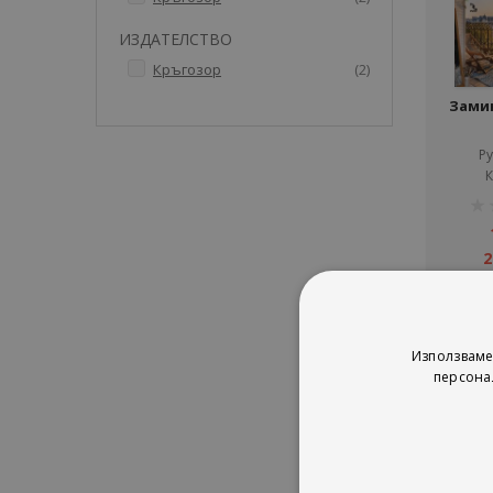
ИЗДАТЕЛСТВО
артикули
Кръгозор
2
Зами
Р
К
рей
1%
2
Използваме
персона
Сор