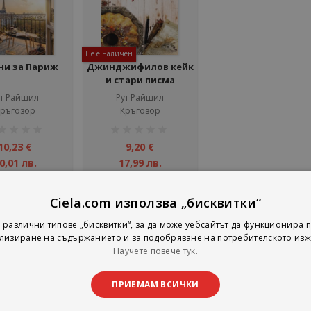
Не е наличен
ни за Париж
Джинджифилов кейк
и стари писма
ут Райшил
Рут Райшил
ръгозор
Кръгозор
тинг:
рейтинг:
1%
10,23 €
9,20 €
0,01 лв.
17,99 лв.
Детайли
Добави
Ciela.com използва „бисквитки“
 различни типове „бисквитки“, за да може уебсайтът да функционира п
лизиране на съдържанието и за подобряване на потребителското изж
на страни
тирай по
Покажи
Научете повече тук.
ПРИЕМАМ ВСИЧКИ