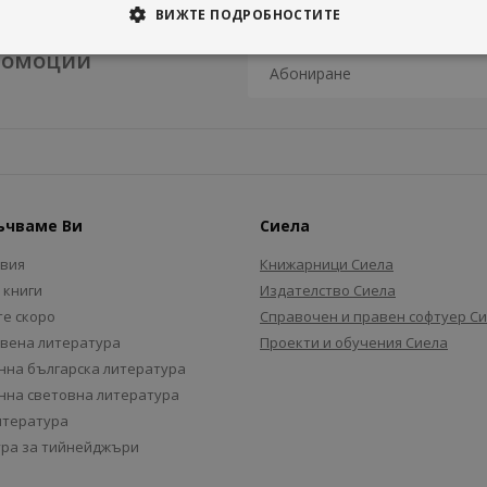
ВИЖТЕ ПОДРОБНОСТИТЕ
промоции
ъчваме Ви
Сиела
авия
Книжарници Сиела
 книги
Издателство Сиела
е скоро
Справочен и правен софтуер С
вена литература
Проекти и обучения Сиела
на българска литература
на световна литература
итература
ра за тийнейджъри