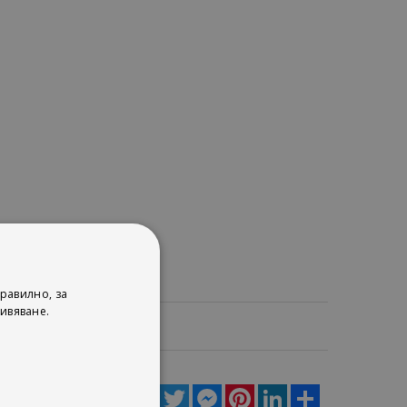
равилно, за
ивяване.
ца
Facebook
Twitter
Messenger
Pinterest
LinkedIn
Share