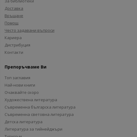
За библиотеки
Доставка
Връщане
Помощ
Често задавани въпроси
Кариера
Дистрибуция
Контакти
Препоръчваме Ви
Топ заглавия
Най-нови книги
Очаквайте скоро
Художествена литература
Съвременна българска литература
Съвременна световна литература
Детска литература
Литература за тийнейджъри
Туризъм