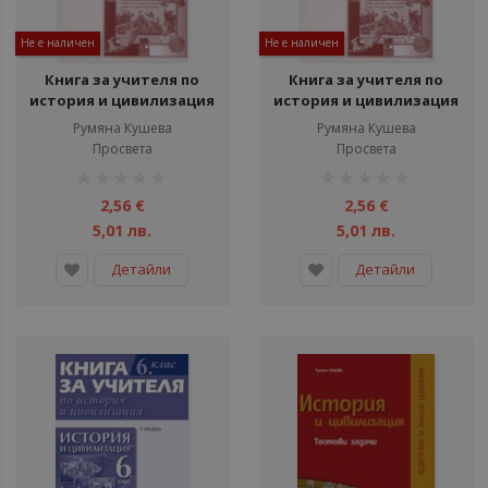
Не е наличен
Не е наличен
Книга за учителя по
Книга за учителя по
история и цивилизация
история и цивилизация
за 5. клас
за 5. клас
Румяна Кушева
Румяна Кушева
Просвета
Просвета
рейтинг:
рейтинг:
1%
1%
2,56 €
2,56 €
5,01 лв.
5,01 лв.
Детайли
Детайли