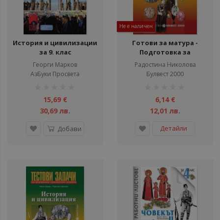
ули
ул
Не е наличен
ули
История и цивилизации
Готови за матура -
за 9. клас
Подготовка за
държавен зрелостен
Георги Марков
Радостина Николова
изпит - История и
АзБуки Просвета
Булвест 2000
цивилизация
рейтинг:
рейтинг:
1%
1%
15,69 €
6,14 €
30,69 лв.
12,01 лв.
Детайли
Добави