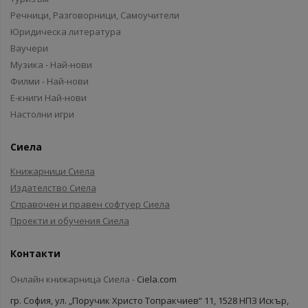
Речници, Разговорници, Самоучители
Юридическа литература
Ваучери
Музика - Най-нови
Филми - Най-нови
Е-книги Най-нови
Настолни игри
Сиела
Книжарници Сиела
Издателство Сиела
Справочен и правен софтуер Сиела
Проекти и обучения Сиела
Контакти
Онлайн книжарница Сиела -
Ciela.com
гр. София, ул. „Поручик Христо Топракчиев“ 11, 1528 НПЗ Искър,