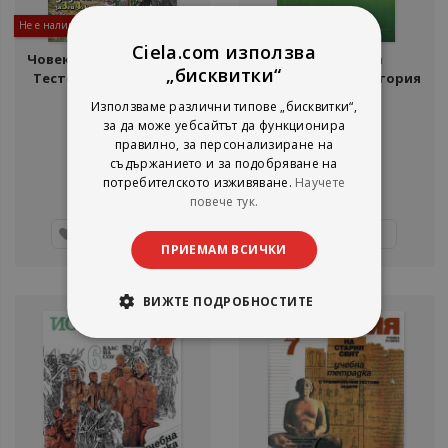
Не е наличен
Не е наличен
Ciela.com използва
Човекът и обществото:
Методика на
„бисквитки“
Тестови задачи за 3. и
обучението по история
4. клас
Румен Пенин
Румяна Кушева
Използваме различни типове „бисквитки“,
Булвест 2000
Парадигма
за да може уебсайтът да функционира
рейтинг:
рейтинг:
правилно, за персонализиране на
съдържанието и за подобряване на
1%
1%
2,45 €
4,86 €
потребителското изживяване.
Научете
4,79 лв.
9,51 лв.
повече тук.
Детайли
Детайли
ПРИЕМАМ ВСИЧКИ
ВИЖТЕ ПОДРОБНОСТИТЕ