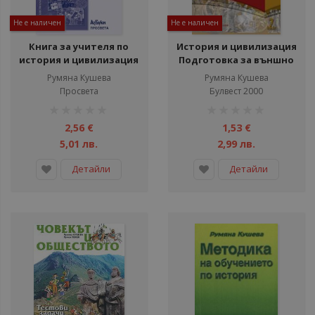
Не е наличен
Не е наличен
Книга за учителя по
История и цивилизация
история и цивилизация
Подготовка за външно
за 6. клас
оценяване след 7. клас/
Румяна Кушева
Румяна Кушева
Тестови задачи
Просвета
Булвест 2000
рейтинг:
рейтинг:
1%
1%
2,56 €
1,53 €
5,01 лв.
2,99 лв.
Детайли
Детайли