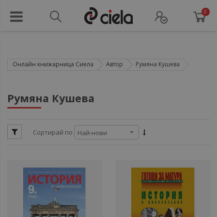
0
Онлайн книжарница Сиела
Автор
Румяна Кушева
ули
Румяна Кушева
ул
Сортирай по
ул
ули
ул
ули
ул