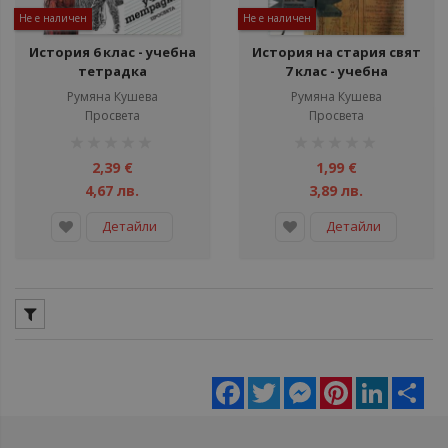
Не е наличен
Не е наличен
История 6 клас - учебна
История на стария свят
тетрадка
7 клас - учебна
тетрадка с
Румяна Кушева
Румяна Кушева
тренировъчни тестови
Просвета
Просвета
задачи
рейтинг:
рейтинг:
1%
1%
2,39 €
1,99 €
4,67 лв.
3,89 лв.
Детайли
Детайли
Facebook
Twitter
Messenger
Pinterest
LinkedIn
Sha