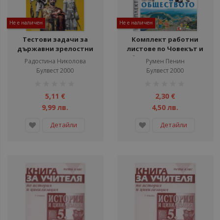
Не е наличен
Не е наличен
Тестови задачи за
Комплект работни
държавни зрелостни
листове по Човекът и
изпити. История и
обществото за 4. клас
Радостина Николова
Румен Пенин
цивилизация
Булвест 2000
Булвест 2000
рейтинг:
рейтинг:
1%
1%
5,11 €
2,30 €
9,99 лв.
4,50 лв.
Детайли
Детайли