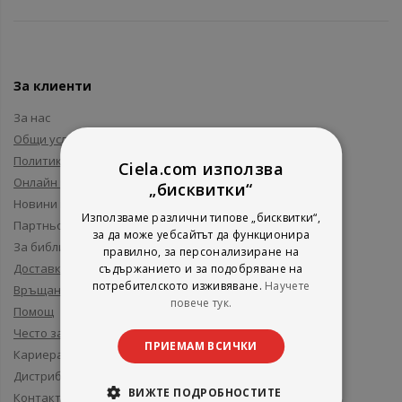
За клиенти
За нас
Общи условия
Политика за поверителност
Ciela.com използва
Онлайн решаване на спорове
„бисквитки“
Новини и събития
Използваме различни типове „бисквитки“,
Партньори и приятели
за да може уебсайтът да функционира
За библиотеки
правилно, за персонализиране на
Доставка
съдържанието и за подобряване на
потребителското изживяване.
Научете
Връщане
повече тук.
Помощ
Често задавани въпроси
ПРИЕМАМ ВСИЧКИ
Кариера
Дистрибуция
ВИЖТЕ ПОДРОБНОСТИТЕ
Контакти