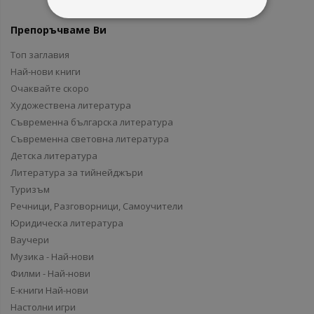
Препоръчваме Ви
Топ заглавия
Най-нови книги
Очаквайте скоро
Художествена литература
Съвременна българска литература
Съвременна световна литература
Детска литература
Литература за тийнейджъри
Туризъм
Речници, Разговорници, Самоучители
Юридическа литература
Ваучери
Музика - Най-нови
Филми - Най-нови
Е-книги Най-нови
Настолни игри