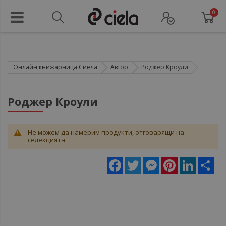
0
Онлайн книжарница Сиела
Автор
Роджер Кроули
Роджер Кроули
Не можем да намерим продукти, отговарящи на
селекцията.
Facebook
Twitter
Messenger
Pinterest
LinkedIn
Sha