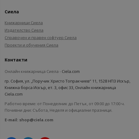
Сиела
Книжарници Сиела
Издателство Сиела
Справочен и правен софтуер Сиела
Проекти и обучения Сиела
Контакти
Онлайн книжарница Сиела -
Ciela.com
гр. София, ул. „Поручик Христо Топракчиев“ 11, 1528 НПЗ Искър,
Книжна борса Искър, ет. 3, офис 33, Онлайн книжарница
Ciela.com
Работно време: от Понеделник до Петък, от 09:00 до 17:00 ч.
Почивни дни: Събота, Неделя и официални празници.
E-mail:
shop@ciela.com