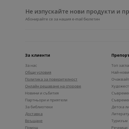
Не изпускайте нови продукти и 
Абонирайте се за нашия e-mail бюлетин
За клиенти
Препор
За нас
Топ загл
Общи условия
Най-нови
Политика за поверителност
Очаквайт
Онлайн решаване на спорове
Художест
Новини и събития
Съвремен
Партньори и приятели
Съвремен
За библиотеки
Детска л
Доставка
Литерату
Връщане
Туризъм
Помощ
Речници,