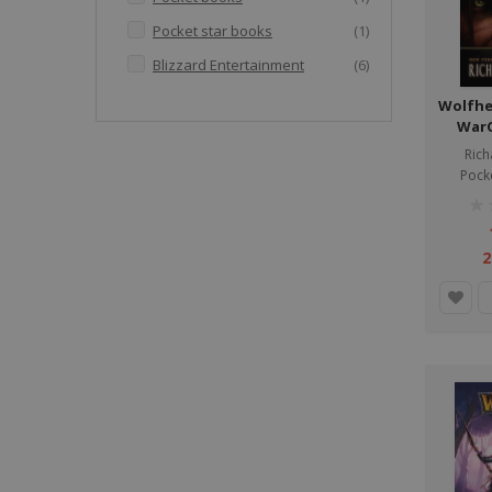
артикул
Pocket star books
1
артикули
Blizzard Entertainment
6
Wolfhe
WarC
Rich
Pock
рей
1%
2