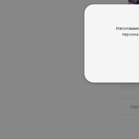
Не е налич
Warcraft
Използваме
персона
Rich
Blizzar
рей
1%
2
Сор