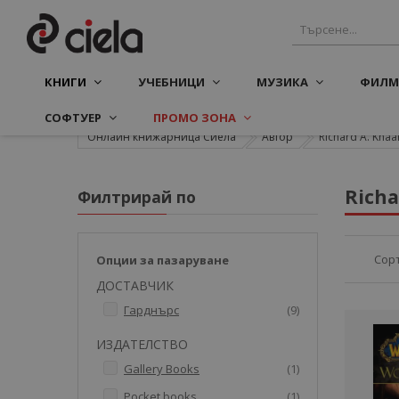
КНИГИ
УЧЕБНИЦИ
МУЗИКА
ФИЛМ
СОФТУЕР
ПРОМО ЗОНА
Онлайн книжарница Сиела
Автор
Richard A. Knaa
Richa
Филтрирай по
Сор
Опции за пазаруване
ДОСТАВЧИК
артикули
Гарднърс
9
ИЗДАТЕЛСТВО
артикул
Gallery Books
1
артикул
Pocket books
1