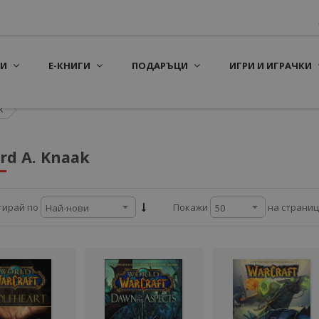
И
Е-КНИГИ
ПОДАРЪЦИ
ИГРИ И ИГРАЧКИ
k
rd A. Knaak
на страни
тирай по
Покажи