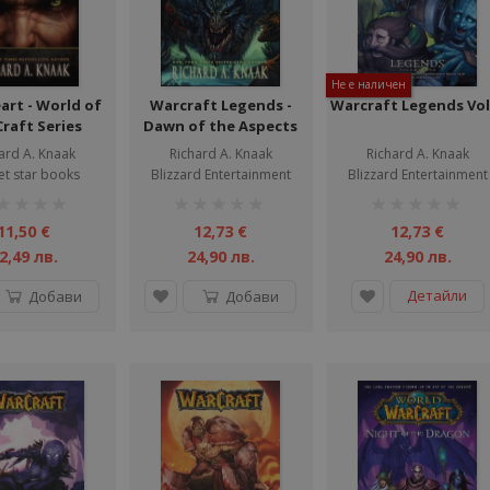
Не е наличен
art - World of
Warcraft Legends -
Warcraft Legends Vol.
raft Series
Dawn of the Aspects
ard A. Knaak
Richard A. Knaak
Richard A. Knaak
et star books
Blizzard Entertainment
Blizzard Entertainment
тинг:
рейтинг:
рейтинг:
1%
1%
11,50 €
12,73 €
12,73 €
2,49 лв.
24,90 лв.
24,90 лв.
Детайли
Добави
Добави