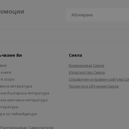
промоции
ъчваме Ви
Сиела
авия
Книжарници Сиела
 книги
Издателство Сиела
е скоро
Справочен и правен софтуер С
вена литература
Проекти и обучения Сиела
на българска литература
на световна литература
итература
ра за тийнейджъри
 Разговорници, Самоучители