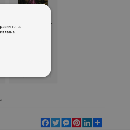
Не е наличен
-
World of Warcraft -
равилно, за
Stormrage
ивяване.
Richard A. Knaak
Pocket books
рейтинг:
1%
10,17 €
19,89 лв.
Детайли
ца
Facebook
Twitter
Messenger
Pinterest
LinkedIn
Share