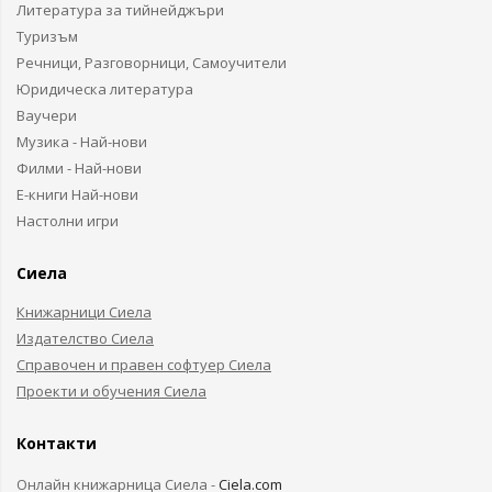
Литература за тийнейджъри
Туризъм
Речници, Разговорници, Самоучители
Юридическа литература
Ваучери
Музика - Най-нови
Филми - Най-нови
Е-книги Най-нови
Настолни игри
Сиела
Книжарници Сиела
Издателство Сиела
Справочен и правен софтуер Сиела
Проекти и обучения Сиела
Контакти
Онлайн книжарница Сиела -
Ciela.com