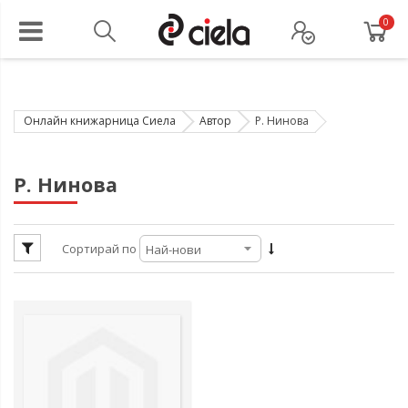
0
Онлайн книжарница Сиела
Автор
Р. Нинова
ул
Р. Нинова
ул
Сортирай по