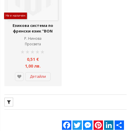
Не е наличен
Езикова система по
френски език "BON
VOYAGE 2" за 6 клас -
Р. Нинова
аудиокасети
Просвета
рейтинг:
1%
0,51 €
1,00 лв.
Детайли
Facebook
Twitter
Messenger
Pinterest
LinkedIn
Sha