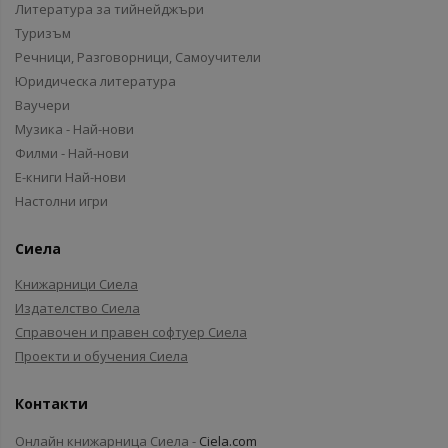
Литература за тийнейджъри
Туризъм
Речници, Разговорници, Самоучители
Юридическа литература
Ваучери
Музика - Най-нови
Филми - Най-нови
Е-книги Най-нови
Настолни игри
Сиела
Книжарници Сиела
Издателство Сиела
Справочен и правен софтуер Сиела
Проекти и обучения Сиела
Контакти
Онлайн книжарница Сиела -
Ciela.com