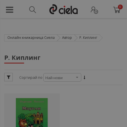
0
Онлайн книжарница Сиела
Автор
Р. Киплинг
ул
Р. Киплинг
ул
Сортирай по