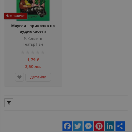
Не е наличен
Маугли - приказка на
аудиокасета
Р. Киплинг
Театър Пан
рейтинг:
1%
1,79 €
3,50 лв.
Детайли
Facebook
Twitter
Messenger
Pinterest
LinkedIn
Sha