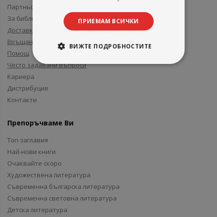
Партньори и приятели
За библиотеки
ПРИЕМАМ ВСИЧКИ
Доставка
Връщане
ВИЖТЕ ПОДРОБНОСТИТЕ
Помощ
Често задавани въпроси
Кариера
Дистрибуция
Контакти
Препоръчваме Ви
Топ заглавия
Най-нови книги
Очаквайте скоро
Художествена литература
Съвременна българска литература
Съвременна световна литература
Детска литература