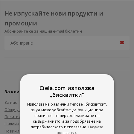
Не изпускайте нови продукти и
промоции
Абонирайте се за нашия e-mail бюлетин
Ciela.com използва
За клиенти
„бисквитки“
За нас
Използваме различни типове „бисквитки“,
Общи условия
за да може уебсайтът да функционира
правилно, за персонализиране на
Политика за поверителност
съдържанието и за подобряване на
Онлайн решаване на спорове
потребителското изживяване.
Научете
Новини и събития
повече тук.