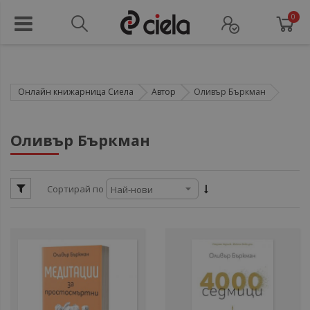
0
Онлайн книжарница Сиела
Автор
Оливър Бъркман
ул
Оливър Бъркман
ули
Сортирай по
ули
ул
ули
ул