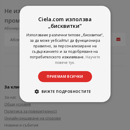
Не изпускайте нови продукти и
Ciela.com използва
промоции
„бисквитки“
Абонирайте се за нашия e-mail бюлетин
Използваме различни типове „бисквитки“,
за да може уебсайтът да функционира
правилно, за персонализиране на
съдържанието и за подобряване на
потребителското изживяване.
Научете
повече тук.
ПРИЕМАМ ВСИЧКИ
За клиенти
ВИЖТЕ ПОДРОБНОСТИТЕ
За нас
Общи условия
Политика за поверителност
Онлайн решаване на спорове
Новини и събития