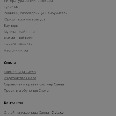
Литература за тийнейджъри
Туризъм
Речници, Разговорници, Самоучители
Юридическа литература
Ваучери
Музика - Най-нови
Филми - Най-нови
Е-книги Най-нови
Настолни игри
Сиела
Книжарници Сиела
Издателство Сиела
Справочен и правен софтуер Сиела
Проекти и обучения Сиела
Контакти
Онлайн книжарница Сиела -
Ciela.com