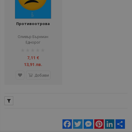
Противоотрова
Оливър Бъркман
Еднорог
рейтинг:
1%
7,11 €
13,91 лв.
Добави
Facebook
Twitter
Messenger
Pinterest
LinkedIn
Sha