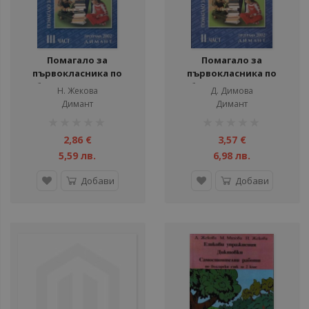
Помагало за
Помагало за
първокласника по
първокласника по
български език и
български език и
Н. Жекова
Д. Димова
литература - III част
литература - II част
Димант
Димант
рейтинг:
рейтинг:
1%
1%
2,86 €
3,57 €
5,59 лв.
6,98 лв.
Добави
Добави