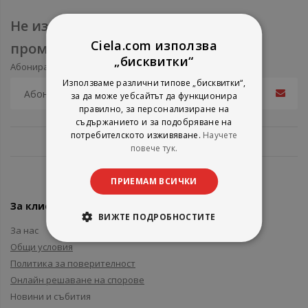
Не изпускайте нови продукти и
Ciela.com използва
промоции
„бисквитки“
Абонирайте се за нашия e-mail бюлетин
Използваме различни типове „бисквитки“,
за да може уебсайтът да функционира
правилно, за персонализиране на
съдържанието и за подобряване на
потребителското изживяване.
Научете
повече тук.
ПРИЕМАМ ВСИЧКИ
За клиенти
ВИЖТЕ ПОДРОБНОСТИТЕ
За нас
Общи условия
Политика за поверителност
Онлайн решаване на спорове
Новини и събития