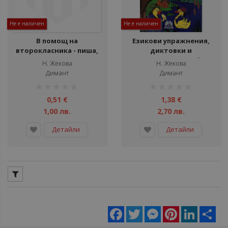
Не е наличен
Не е наличен
В помощ на
Езикови упражнения,
второкласника - пиша,
диктовки и
преразказвам,
самостоятелни работи
Н. Жекова
Н. Жекова
съчинявам
по български език за 2
Димант
Димант
клас
рейтинг:
рейтинг:
1%
1%
0,51 €
1,38 €
1,00 лв.
2,70 лв.
Детайли
Детайли
Facebook
Twitter
Messenger
Pinterest
LinkedIn
Sha