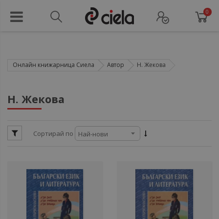
0
Онлайн книжарница Сиела
Автор
Н. Жекова
ул
Н. Жекова
ул
ул
ул
Сортирай по
ули
ули