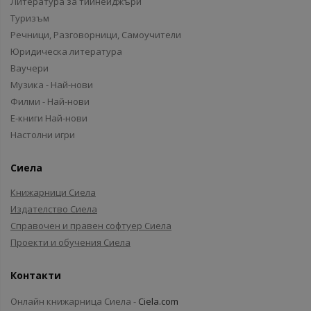
Литература за тийнейджъри
Туризъм
Речници, Разговорници, Самоучители
Юридическа литература
Ваучери
Музика - Най-нови
Филми - Най-нови
Е-книги Най-нови
Настолни игри
Сиела
Книжарници Сиела
Издателство Сиела
Справочен и правен софтуер Сиела
Проекти и обучения Сиела
Контакти
Онлайн книжарница Сиела -
Ciela.com