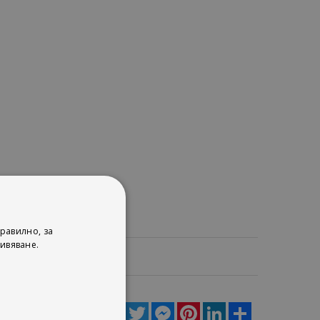
равилно, за
ивяване.
ца
Facebook
Twitter
Messenger
Pinterest
LinkedIn
Share