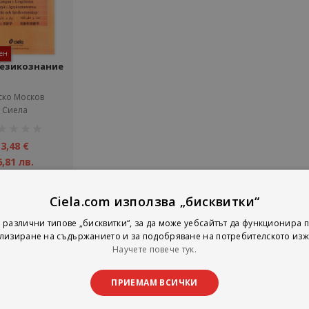
ен
 езикознание
ско Москов
Сиела
тинг:
3,48 €
6,81 лв.
Детайли
Ciela.com използва „бисквитки“
 различни типове „бисквитки“, за да може уебсайтът да функционира п
лизиране на съдържанието и за подобряване на потребителското изж
на страни
тирай по
Покажи
Научете повече тук.
ПРИЕМАМ ВСИЧКИ