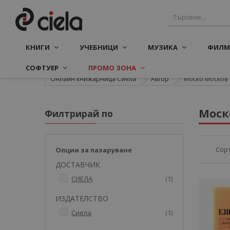
КНИГИ
УЧЕБНИЦИ
МУЗИКА
ФИЛМ
СОФТУЕР
ПРОМО ЗОНА
Онлайн книжарница Сиела
Автор
Моско Москов
Моск
Филтрирай по
Сор
Опции за пазаруване
ДОСТАВЧИК
артикул
СИЕЛА
1
ИЗДАТЕЛСТВО
артикул
Сиела
1