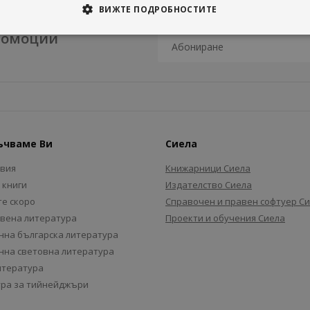
ВИЖТЕ ПОДРОБНОСТИТЕ
промоции
ъчваме Ви
Сиела
авия
Книжарници Сиела
 книги
Издателство Сиела
е скоро
Справочен и правен софтуер С
вена литература
Проекти и обучения Сиела
на българска литература
на световна литература
итература
ра за тийнейджъри