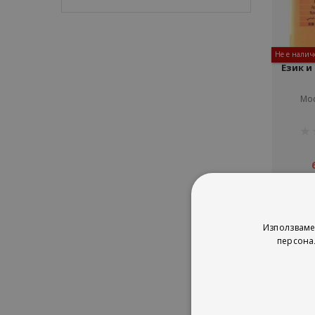
Не е налич
Език и
Мо
рей
1%
Използваме
персона
Сор