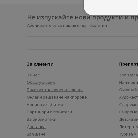
Не изпускайте нови продукти и 
Абонирайте се за нашия e-mail бюлетин
За клиенти
Препор
За нас
Топ загл
Общи условия
Най-нови
Политика за поверителност
Очаквайт
Онлайн решаване на спорове
Художест
Новини и събития
Съвремен
Партньори и приятели
Съвремен
За библиотеки
Детска л
Доставка
Литерату
Връщане
Туризъм