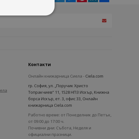
Контакти
Онлайн книжарница Сиела -
Ciela.com
гр. София, ул. „Поручик Христо
иела
Топракчиев“ 11, 1528 НПЗ Искър, Книжна
борса Искър, ет. 3, офис 33, Онлайн
книжарница Ciela.com
Работно време: от Понеделник до Петък,
от 09:00 до 17:00 ч.
Почивни дни: Събота, Неделя и
официални празници.