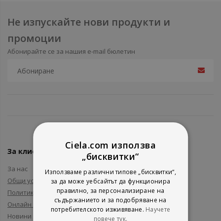
Не изпускайте нови продукти и
промоции
Абонирайте се за нашия e-mail бюлетин
Ciela.com използва
За клиенти
„бисквитки“
За нас
Използваме различни типове „бисквитки“,
Общи условия
за да може уебсайтът да функционира
правилно, за персонализиране на
Политика за поверителност
съдържанието и за подобряване на
Онлайн решаване на спорове
потребителското изживяване.
Научете
Новини и събития
повече тук.