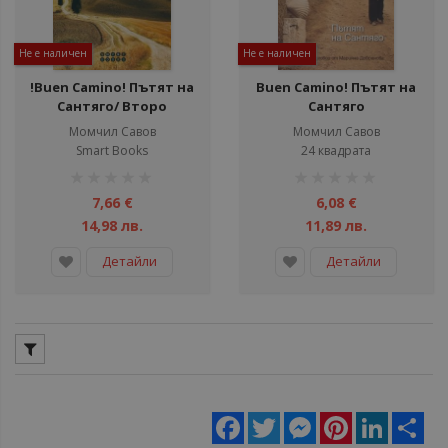
Не е наличен
Не е наличен
!Buen Camino! Пътят на
Buen Camino! Пътят на
Сантяго/ Второ
Сантяго
допълнено издание
Момчил Савов
Момчил Савов
Smart Books
24 квадрата
рейтинг:
рейтинг:
1%
1%
7,66 €
6,08 €
14,98 лв.
11,89 лв.
Детайли
Детайли
Facebook
Twitter
Messenger
Pinterest
LinkedIn
Sha