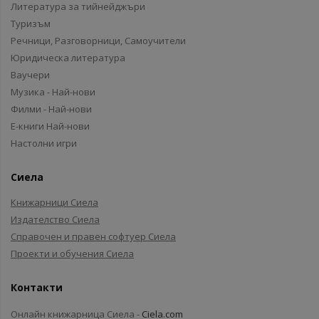
Литература за тийнейджъри
Туризъм
Речници, Разговорници, Самоучители
Юридическа литература
Ваучери
Музика - Най-нови
Филми - Най-нови
Е-книги Най-нови
Настолни игри
Сиела
Книжарници Сиела
Издателство Сиела
Справочен и правен софтуер Сиела
Проекти и обучения Сиела
Контакти
Онлайн книжарница Сиела -
Ciela.com