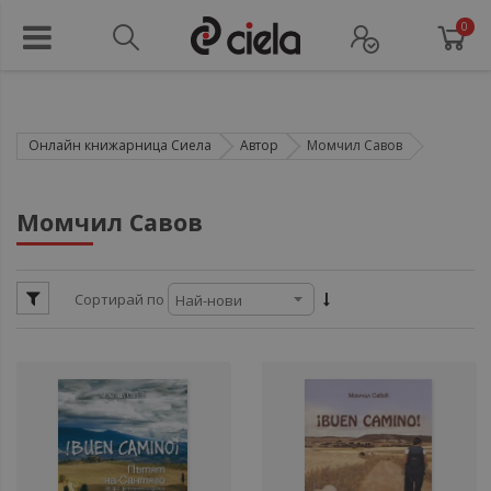
0
Онлайн книжарница Сиела
Автор
Момчил Савов
ул
Момчил Савов
ул
Сортирай по
ул
ул
ул
ул