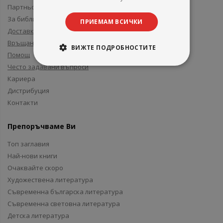
Партньори и приятели
За библиотеки
ПРИЕМАМ ВСИЧКИ
Доставка
Връщане
ВИЖТЕ ПОДРОБНОСТИТЕ
Помощ
Често задавани въпроси
Кариера
Дистрибуция
Контакти
Препоръчваме Ви
Топ заглавия
Най-нови книги
Очаквайте скоро
Художествена литература
Съвременна българска литература
Съвременна световна литература
Детска литература