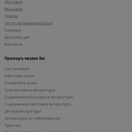
Доставка
Връщане
Помощ
Често задавани въпроси
Кариера
Дистрибуция
Контакти
Препоръчваме Ви
Топ заглавия
Най-нови книги
Очаквайте скоро
Художествена литература
Съвременна българска литература
Съвременна световна литература
Детска литература
Литература за тийнейджъри
Туризъм