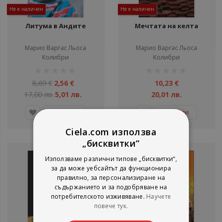
Не е наличен
Не е наличен
Литума в Андите
Мечтата на келта
Марио Варгас Льоса
Марио Варгас Льоса
Колибри
Колибри
рейтинг:
рейтинг:
1%
1%
8,69 €
2,56 €
10,23 €
17,00 лв.
5,01 лв.
20,01 лв.
Детайли
Детайли
Ciela.com използва
„бисквитки“
Използваме различни типове „бисквитки“,
за да може уебсайтът да функционира
правилно, за персонализиране на
съдържанието и за подобряване на
потребителското изживяване.
Научете
повече тук.