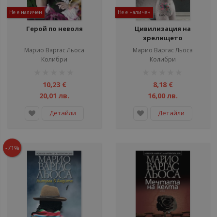
Не е наличен
Не е наличен
Герой по неволя
Цивилизация на
зрелището
Марио Варгас Льоса
Марио Варгас Льоса
Колибри
Колибри
рейтинг:
рейтинг:
1%
1%
10,23 €
8,18 €
20,01 лв.
16,00 лв.
Детайли
Детайли
-71%