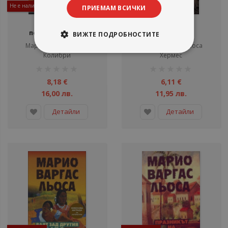
Не е наличен
Не е наличен
ПРИЕМАМ ВСИЧКИ
Панталеон и
Разказвачът
посетителките
ВИЖТЕ ПОДРОБНОСТИТЕ
Марио Варгас Льоса
Марио Варгас Льоса
Колибри
Хермес
рейтинг:
рейтинг:
1%
1%
8,18 €
6,11 €
16,00 лв.
11,95 лв.
Детайли
Детайли