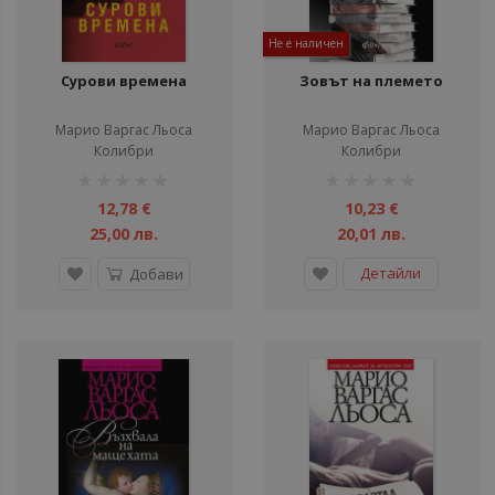
Не е наличен
Сурови времена
Зовът на племето
Марио Варгас Льоса
Марио Варгас Льоса
Колибри
Колибри
рейтинг:
рейтинг:
1%
1%
12,78 €
10,23 €
25,00 лв.
20,01 лв.
Детайли
Добави