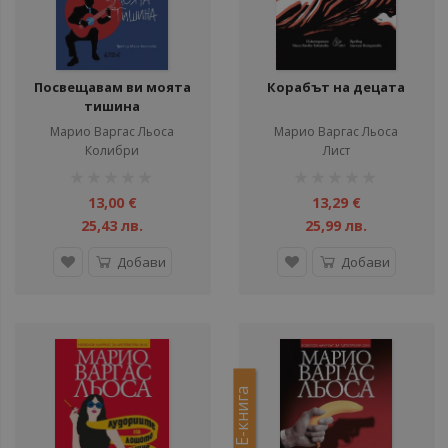
ули
Посвещавам ви моята
Корабът на децата
тишина
Марио Варгас Льоса
Марио Варгас Льоса
Колибри
Лист
рейтинг:
рейтинг:
1%
1%
13,00 €
13,29 €
25,43 лв.
25,99 лв.
Добави
Добави
Е-книга