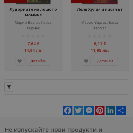
Лудориите на лошото
Леля Хулия и писачът
момиче
Марио Варгас Льоса
Марио Варгас Льоса
Хермес
Хермес
рейтинг:
рейтинг:
1%
1%
7,64 €
6,11 €
14,94 лв.
11,95 лв.
Детайли
Детайли
Facebook
Twitter
Messenger
Pinterest
LinkedIn
Sha
Не изпускайте нови продукти и