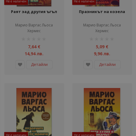
Не е наличен
Не е наличен
Раят зад другия ъгъл
Празникът на козела
Марио Варгас Льоса
Марио Варгас Льоса
Хермес
Хермес
рейтинг:
рейтинг:
1%
1%
7,64 €
5,09 €
14,94 лв.
9,96 лв.
Детайли
Детайли
Не е наличен
Не е наличен