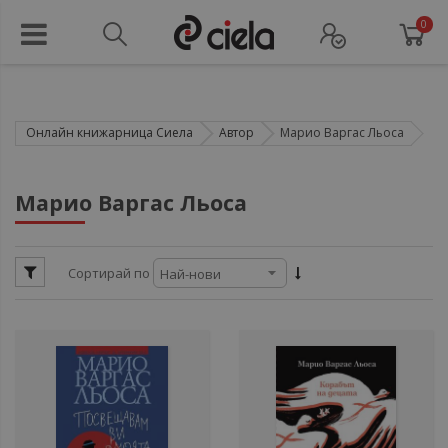
0
Онлайн книжарница Сиела
Автор
Марио Варгас Льоса
ули
Марио Варгас Льоса
ули
Сортирай по
ули
ул
ули
ули
ул