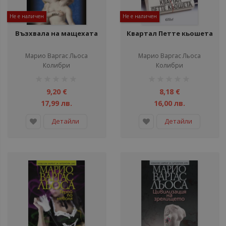
Не е наличен
Не е наличен
Възхвала на мащехата
Квартал Петте кьошета
Марио Варгас Льоса
Марио Варгас Льоса
Колибри
Колибри
рейтинг:
рейтинг:
1%
1%
9,20 €
8,18 €
17,99 лв.
16,00 лв.
Детайли
Детайли