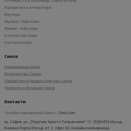
Речници, Разговорници, Самоучители
Юридическа литература
Ваучери
Музика - Най-нови
Филми - Най-нови
Е-книги Най-нови
Настолни игри
Сиела
Книжарници Сиела
Издателство Сиела
Справочен и правен софтуер Сиела
Проекти и обучения Сиела
Контакти
Онлайн книжарница Сиела -
Ciela.com
гр. София, ул. „Поручик Христо Топракчиев“ 11, 1528 НПЗ Искър,
Книжна борса Искър, ет. 3, офис 33, Онлайн книжарница