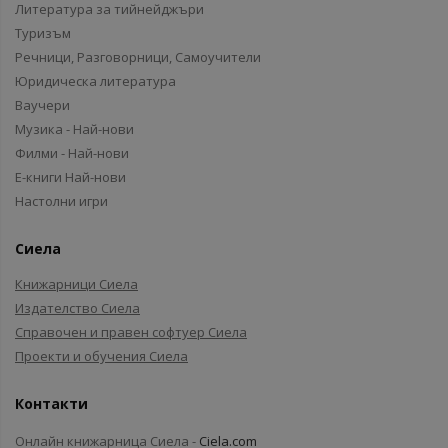
Литература за тийнейджъри
Туризъм
Речници, Разговорници, Самоучители
Юридическа литература
Ваучери
Музика - Най-нови
Филми - Най-нови
Е-книги Най-нови
Настолни игри
Сиела
Книжарници Сиела
Издателство Сиела
Справочен и правен софтуер Сиела
Проекти и обучения Сиела
Контакти
Онлайн книжарница Сиела -
Ciela.com