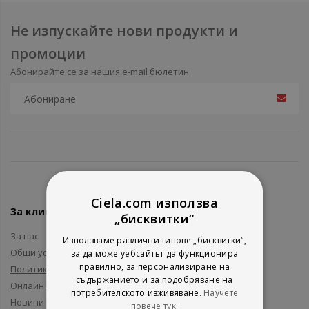
Не изпускайте нови продукти и
промоции
Абонирайте се за нашия e-mail бюлетин
Ciela.com използва
За клиенти
„бисквитки“
За нас
Използваме различни типове „бисквитки“,
Общи условия
за да може уебсайтът да функционира
правилно, за персонализиране на
Политика за поверителност
съдържанието и за подобряване на
Онлайн решаване на спорове
потребителското изживяване.
Научете
Новини и събития
повече тук.