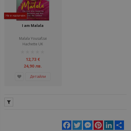
Не е наличен
I am Malala
Malala Yousafzai
Hachette UK
рейтинг:
1%
12,73 €
24,90 лв.
Детайли
Facebook
Twitter
Messenger
Pinterest
LinkedIn
Sha