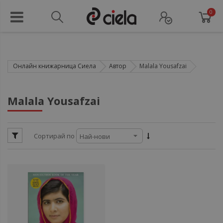
0
Онлайн книжарница Сиела
Автор
Malala Yousafzai
ул
Malala Yousafzai
ул
Сортирай по