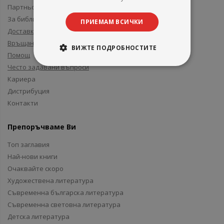
Партньори и приятели
За библиотеки
ПРИЕМАМ ВСИЧКИ
Доставка
Връщане
ВИЖТЕ ПОДРОБНОСТИТЕ
Помощ
Често задавани въпроси
Кариера
Дистрибуция
Контакти
Препоръчваме Ви
Топ заглавия
Най-нови книги
Очаквайте скоро
Художествена литература
Съвременна българска литература
Съвременна световна литература
Детска литература