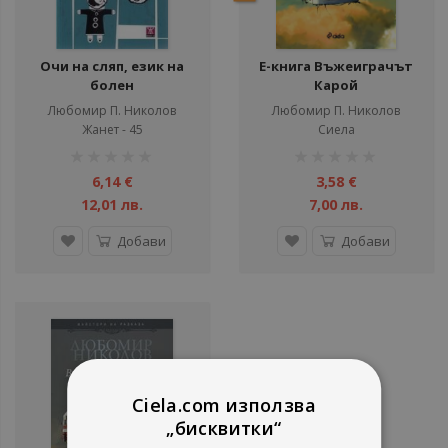
Очи на сляп, език на
Е-книга Въжеиграчът
болен
Карой
Любомир П. Николов
Любомир П. Николов
Жанет - 45
Сиела
рейтинг:
рейтинг:
1%
1%
6,14 €
3,58 €
12,01 лв.
7,00 лв.
Добави
Добави
Ciela.com използва
„бисквитки“