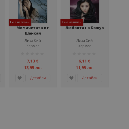
Не е наличен
Не е наличен
Момичетата от
Любовта на Божур
Шанхай
Лиза Сий
Лиза Сий
Хермес
Хермес
рейтинг:
рейтинг:
1%
1%
7,13 €
6,11 €
13,95 лв.
11,95 лв.
Детайли
Детайли