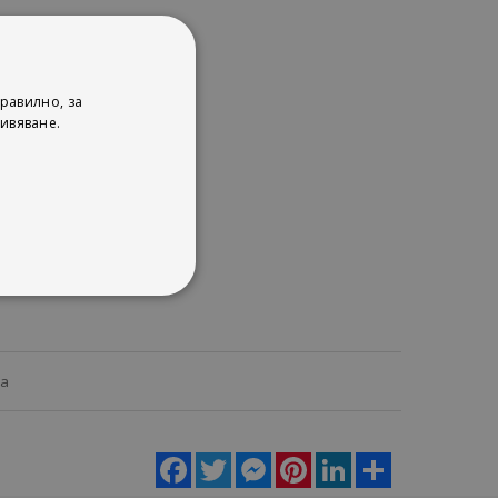
равилно, за
ивяване.
ца
Facebook
Twitter
Messenger
Pinterest
LinkedIn
Share