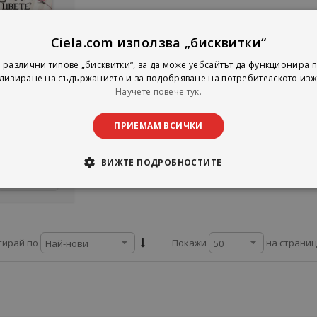
Ciela.com използва „бисквитки“
ен
но цвете и
 различни типове „бисквитки“, за да може уебсайтът да функционира п
ото ветрило
лизиране на съдържанието и за подобряване на потребителското изж
Лиза Сий
Научете повече тук.
Хермес
тинг:
ПРИЕМАМ ВСИЧКИ
8,16 €
5,96 лв.
ВИЖТЕ ПОДРОБНОСТИТЕ
Детайли
на страни
тирай по
Покажи