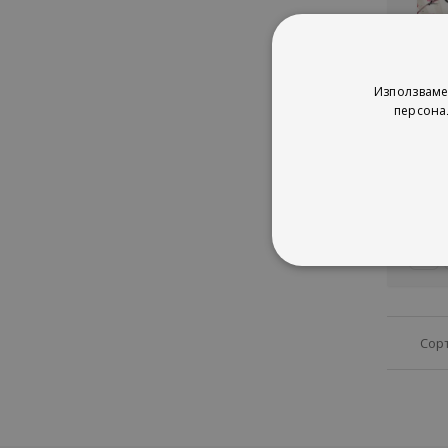
Не е налич
Снеж
Използваме
тайн
персона
рей
1%
1
Сор