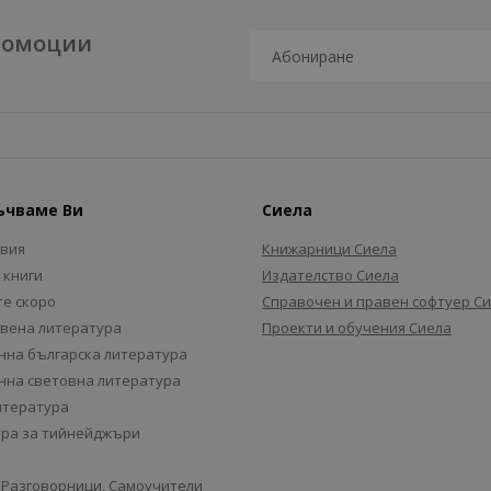
промоции
ъчваме Ви
Сиела
авия
Книжарници Сиела
 книги
Издателство Сиела
е скоро
Справочен и правен софтуер С
вена литература
Проекти и обучения Сиела
на българска литература
на световна литература
итература
ра за тийнейджъри
 Разговорници, Самоучители