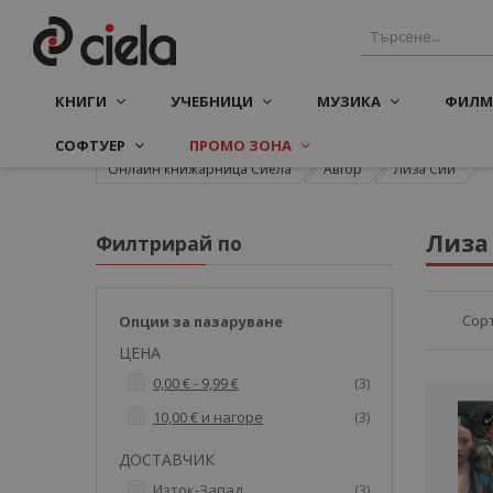
КНИГИ
УЧЕБНИЦИ
МУЗИКА
ФИЛМ
СОФТУЕР
ПРОМО ЗОНА
Онлайн книжарница Сиела
Автор
Лиза Сий
Лиза
Филтрирай по
Сор
Опции за пазаруване
ЦЕНА
артикули
0,00 €
-
9,99 €
3
артикули
10,00 €
и нагоре
3
ДОСТАВЧИК
артикули
Изток-Запад
3