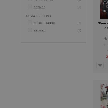
артикули
Хермес
3
ИЗДАТЕЛСТВО
артикули
Изток - Запад
3
Женск
л
артикули
Хермес
3
Изт
рей
1%
2