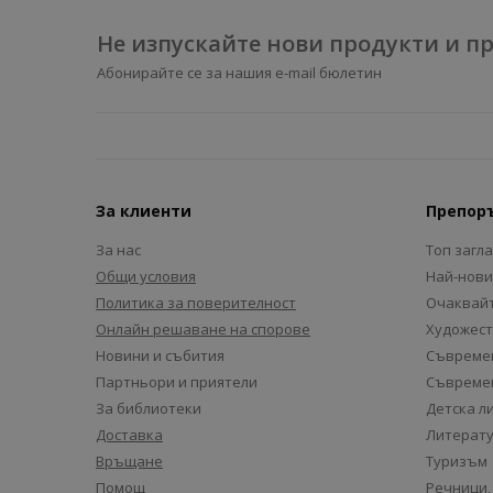
Не изпускайте нови продукти и 
Абонирайте се за нашия e-mail бюлетин
За клиенти
Препор
За нас
Топ загл
Общи условия
Най-нови
Политика за поверителност
Очаквайт
Онлайн решаване на спорове
Художест
Новини и събития
Съвремен
Партньори и приятели
Съвремен
За библиотеки
Детска л
Доставка
Литерату
Връщане
Туризъм
Помощ
Речници,