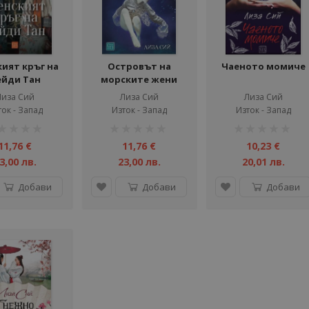
ият кръг на
Островът на
Чаеното момиче
ейди Тан
морските жени
Лиза Сий
Лиза Сий
Лиза Сий
ок - Запад
Изток - Запад
Изток - Запад
тинг:
рейтинг:
рейтинг:
1%
1%
11,76 €
11,76 €
10,23 €
3,00 лв.
23,00 лв.
20,01 лв.
Добави
Добави
Добави