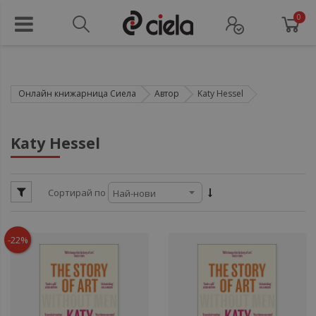
0
Онлайн книжарница Сиела
Автор
Katy Hessel
ул
Katy Hessel
ул
Сортирай по
ули
-22%