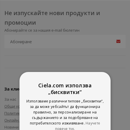
Не изпускайте нови продукти и
промоции
Абонирайте се за нашия e-mail бюлетин
Ciela.com използва
За клиенти
„бисквитки“
За нас
Използваме различни типове „бисквитки“,
Общи условия
за да може уебсайтът да функционира
правилно, за персонализиране на
Политика за поверителност
съдържанието и за подобряване на
Онлайн решаване на спорове
потребителското изживяване.
Научете
Новини и събития
повече тук.