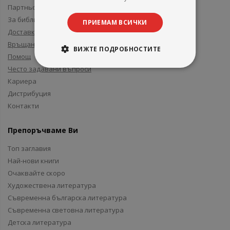
Партньори и приятели
За библиотеки
ПРИЕМАМ ВСИЧКИ
Доставка
Връщане
ВИЖТЕ ПОДРОБНОСТИТЕ
Помощ
Често задавани въпроси
Кариера
Дистрибуция
Контакти
Препоръчваме Ви
Топ заглавия
Най-нови книги
Очаквайте скоро
Художествена литература
Съвременна българска литература
Съвременна световна литература
Детска литература