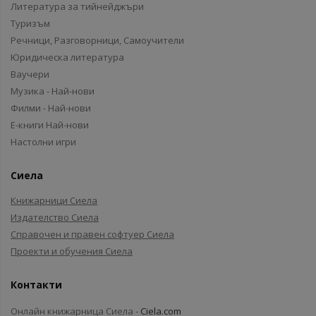
Литература за тийнейджъри
Туризъм
Речници, Разговорници, Самоучители
Юридическа литература
Ваучери
Музика - Най-нови
Филми - Най-нови
Е-книги Най-нови
Настолни игри
Сиела
Книжарници Сиела
Издателство Сиела
Справочен и правен софтуер Сиела
Проекти и обучения Сиела
Контакти
Онлайн книжарница Сиела -
Ciela.com