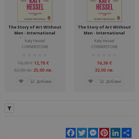
The Story of Art Without
The Story of Art Without
Men - International
Men - International
Edition - нарушен
Edition
Katy Hessel
Katy Hessel
търговски вид
CORNERSTONE
CORNERSTONE
рейтинг:
рейтинг:
1%
1%
16,36 €
12,78 €
16,36 €
32,00 лв.
25,00 лв.
32,00 лв.
Добави
Добави
Facebook
Twitter
Messenger
Pinterest
LinkedIn
Sha