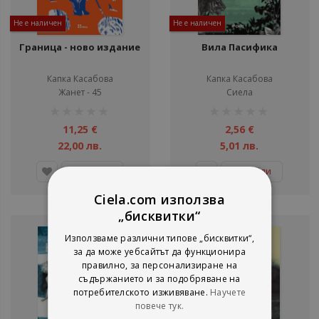
Не е наличен
Не е наличен
Граница - ново издание
Вила Пасифика
Капка Касабова
Капка Касабова
Жанет - 45
Сиела
рейтинг:
рейтинг:
1%
1%
11,25 €
2,56 €
22,00 лв.
5,01 лв.
Детайли
Детайли
Ciela.com използва
„бисквитки“
Използваме различни типове „бисквитки“,
за да може уебсайтът да функционира
правилно, за персонализиране на
съдържанието и за подобряване на
потребителското изживяване.
Научете
повече тук.