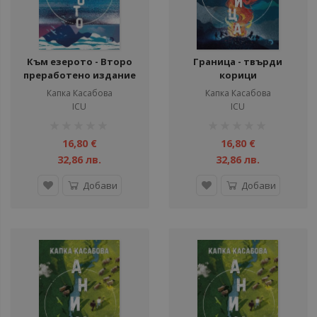
ули
ули
Към езерото - Второ
Граница - твърди
преработено издание
корици
Капка Касабова
Капка Касабова
ICU
ICU
рейтинг:
рейтинг:
1%
1%
16,80 €
16,80 €
32,86 лв.
32,86 лв.
Добави
Добави