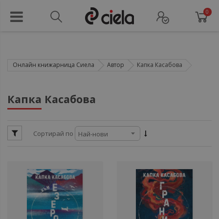
0
Онлайн книжарница Сиела
Автор
Капка Касабова
ули
Капка Касабова
ули
Сортирай по
ули
ули
ули
ул
ули