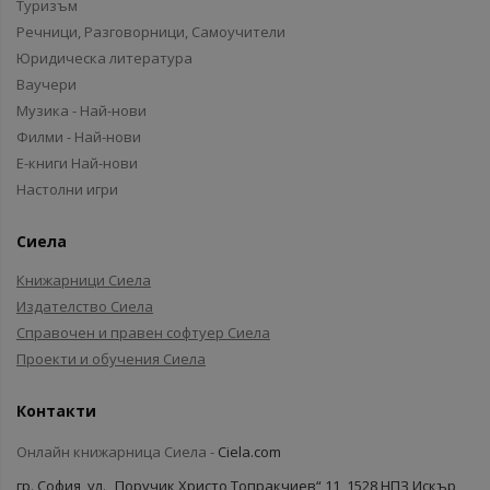
Туризъм
Речници, Разговорници, Самоучители
Юридическа литература
Ваучери
Музика - Най-нови
Филми - Най-нови
Е-книги Най-нови
Настолни игри
Сиела
Книжарници Сиела
Издателство Сиела
Справочен и правен софтуер Сиела
Проекти и обучения Сиела
Контакти
Онлайн книжарница Сиела -
Ciela.com
гр. София, ул. „Поручик Христо Топракчиев“ 11, 1528 НПЗ Искър,