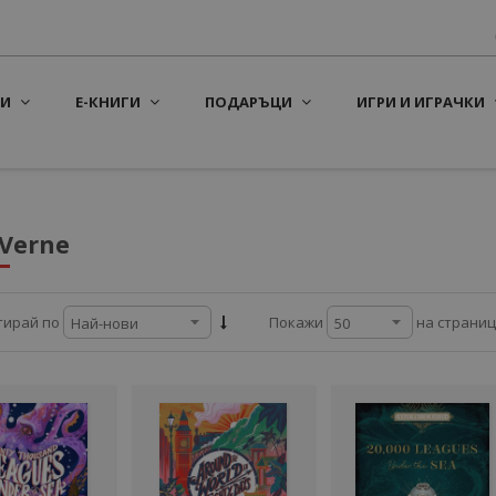
И
Е-КНИГИ
ПОДАРЪЦИ
ИГРИ И ИГРАЧКИ
 Verne
на страни
тирай по
Покажи