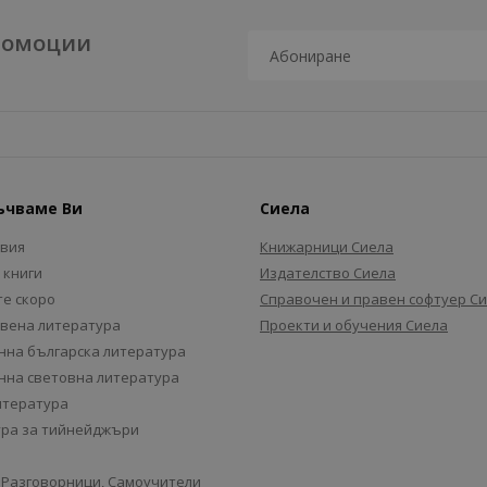
промоции
ъчваме Ви
Сиела
авия
Книжарници Сиела
 книги
Издателство Сиела
е скоро
Справочен и правен софтуер С
вена литература
Проекти и обучения Сиела
на българска литература
на световна литература
итература
ра за тийнейджъри
 Разговорници, Самоучители