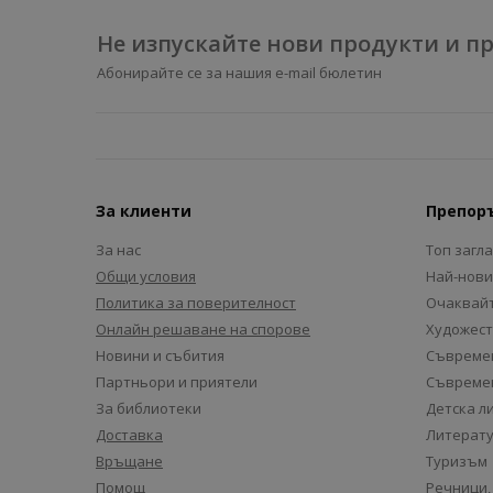
Не изпускайте нови продукти и 
Абонирайте се за нашия e-mail бюлетин
За клиенти
Препор
За нас
Топ загл
Общи условия
Най-нови
Политика за поверителност
Очаквайт
Онлайн решаване на спорове
Художест
Новини и събития
Съвремен
Партньори и приятели
Съвремен
За библиотеки
Детска л
Доставка
Литерату
Връщане
Туризъм
Помощ
Речници,