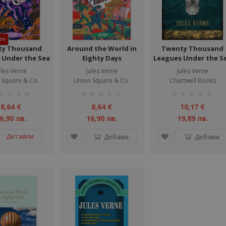
ен
ty Thousand
Around the World in
Twenty Thousand
 Under the Sea
Eighty Days
Leagues Under the S
ules Verne
Jules Verne
Jules Verne
 Square & Co.
Union Square & Co.
Chartwell Books
тинг:
рейтинг:
рейтинг:
1%
1%
8,64 €
8,64 €
10,17 €
6,90 лв.
16,90 лв.
19,89 лв.
Детайли
Добави
Добави