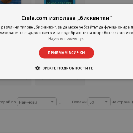
Ciela.com използва „бисквитки“
Не е наличен
 the World in
Twenty Thousand
 различни типове „бисквитки“, за да може уебсайтът да функционира п
ghty Days
Leagues Under the Sea
лизиране на съдържанието и за подобряване на потребителското изж
ules Verne
Jules Verne
Научете повече тук.
acmillan
Ера
тинг:
рейтинг:
ПРИЕМАМ ВСИЧКИ
1%
13,24 €
2,56 €
5,90 лв.
5,01 лв.
ВИЖТЕ ПОДРОБНОСТИТЕ
Детайли
Добави
на страни
тирай по
Покажи