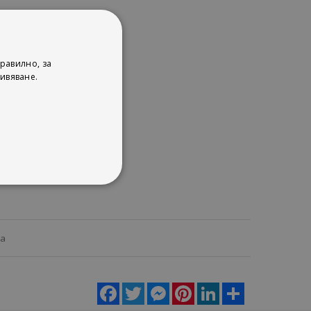
равилно, за
ивяване.
ца
Facebook
Twitter
Messenger
Pinterest
LinkedIn
Share