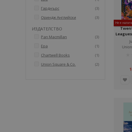
артикули
Гарднърс
3
артикули
Ориндж Английски
3
Не е налич
Twen
ИЗДАТЕЛСТВО
Leagues
артикули
Pan Macmillan
3
J
артикул
Ера
1
Union
рей
артикул
Chartwell Books
1
1%
артикули
Union Square & Co.
2
1