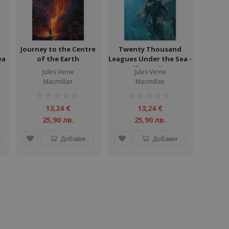
Journey to the Centre
Twenty Thousand
ea
of the Earth
Leagues Under the Sea -
Macmillan Collector's
Jules Verne
Jules Verne
Library
Macmillan
Macmillan
рейтинг:
рейтинг:
1%
1%
13,24 €
13,24 €
25,90 лв.
25,90 лв.
Добави
Добави