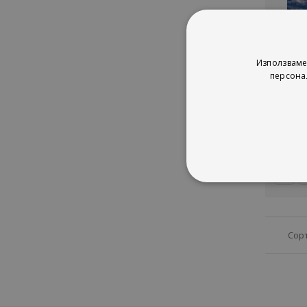
Around
Използваме
Ei
персона
J
M
рей
1%
2
Сор