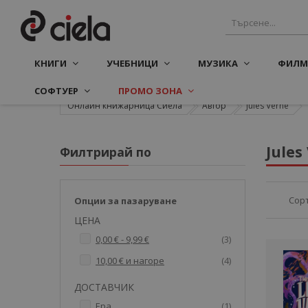
КНИГИ
УЧЕБНИЦИ
МУЗИКА
ФИЛМ
СОФТУЕР
ПРОМО ЗОНА
Онлайн книжарница Сиела
Автор
Jules Verne
Jules
Филтрирай по
Сор
Опции за пазаруване
ЦЕНА
артикули
0,00 €
-
9,99 €
3
артикули
10,00 €
и нагоре
4
ДОСТАВЧИК
артикул
Ера
1