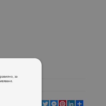
равилно, за
ивяване.
ца
Facebook
Twitter
Messenger
Pinterest
LinkedIn
Share