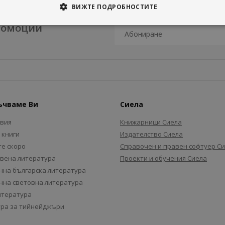
ВИЖТЕ ПОДРОБНОСТИТЕ
промоции
ъчваме Ви
Сиела
авия
Книжарници Сиела
 книги
Издателство Сиела
е скоро
Справочен и правен софтуер С
вена литература
Проекти и обучения Сиела
на българска литература
на световна литература
итература
ра за тийнейджъри