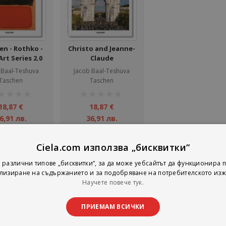
en - Rothko -
Christo and Jeanne-
Art Series 2.0
Claude
 Baal-Teshuva
Jacob Baal-Teshuva
Taschen
Taschen
тинг:
рейтинг:
1%
18,87 €
18,87 €
6,91 лв.
36,91 лв.
Добави
Добави
Ciela.com използва „бисквитки“
 различни типове „бисквитки“, за да може уебсайтът да функционира п
лизиране на съдържанието и за подобряване на потребителското изж
на страни
тирай по
Покажи
Научете повече тук.
ПРИЕМАМ ВСИЧКИ