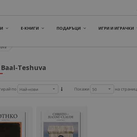
И
Е-КНИГИ
ПОДАРЪЦИ
ИГРИ И ИГРАЧКИ
huva
 Baal-Teshuva
на страни
тирай по
Покажи