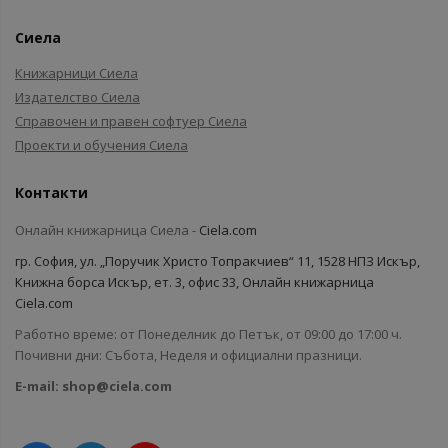
Сиела
Книжарници Сиела
Издателство Сиела
Справочен и правен софтуер Сиела
Проекти и обучения Сиела
Контакти
Онлайн книжарница Сиела -
Ciela.com
гр. София, ул. „Поручик Христо Топракчиев“ 11, 1528 НПЗ Искър,
Книжна борса Искър, ет. 3, офис 33, Онлайн книжарница
Ciela.com
Работно време: от Понеделник до Петък, от 09:00 до 17:00 ч.
Почивни дни: Събота, Неделя и официални празници.
E-mail:
shop@ciela.com