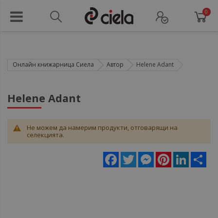
0
Онлайн книжарница Сиела
Автор
Helene Adant
Helene Adant
Не можем да намерим продукти, отговарящи на
селекцията.
Facebook
Twitter
Messenger
Pinterest
LinkedIn
Sha