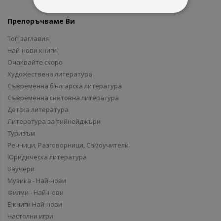
Препоръчваме Ви
Топ заглавия
Най-нови книги
Очаквайте скоро
Художествена литература
Съвременна българска литература
Съвременна световна литература
Детска литература
Литература за тийнейджъри
Туризъм
Речници, Разговорници, Самоучители
Юридическа литература
Ваучери
Музика - Най-нови
Филми - Най-нови
Е-книги Най-нови
Настолни игри