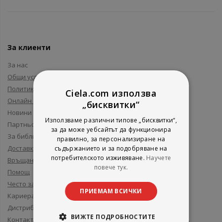
За клиенти
За нас
Общи условия
Политика за поверителност
Ciela.com използва
Онлайн решаване на спорове
„бисквитки“
Новини и събития
Използваме различни типове „бисквитки“,
Партньори и приятели
за да може уебсайтът да функционира
За библиотеки
правилно, за персонализиране на
Доставка
съдържанието и за подобряване на
потребителското изживяване.
Научете
Връщане
повече тук.
Помощ
Често задавани въпроси
ПРИЕМАМ ВСИЧКИ
Кариера
Дистрибуция
ВИЖТЕ ПОДРОБНОСТИТЕ
Контакти