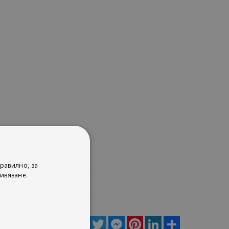
равилно, за
ивяване.
ца
Facebook
Twitter
Messenger
Pinterest
LinkedIn
Share