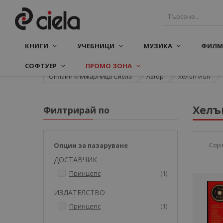
КНИГИ
УЧЕБНИЦИ
МУЗИКА
ФИЛМ
СОФТУЕР
ПРОМО ЗОНА
Онлайн книжарница Сиела
Автор
Хелън Иъп
Хелъ
Филтрирай по
Сор
Опции за пазаруване
ДОСТАВЧИК
артикул
Принцепс
1
ИЗДАТЕЛСТВО
артикул
Принцепс
1