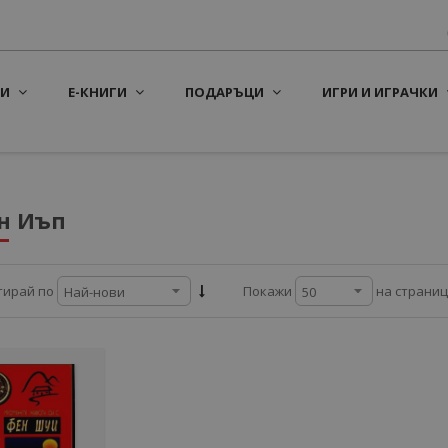
И
Е-КНИГИ
ПОДАРЪЦИ
ИГРИ И ИГРАЧКИ
н Иъп
на страни
тирай по
Покажи