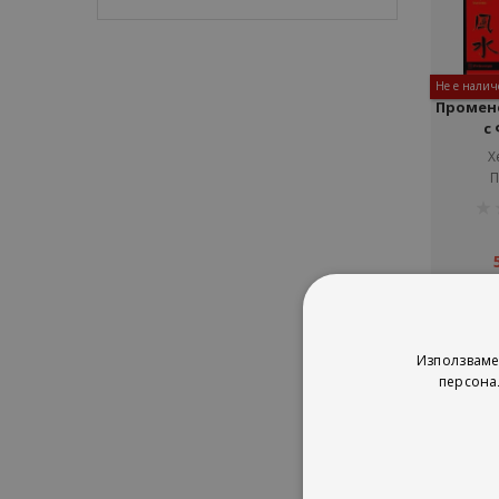
Не е налич
Промен
с
Х
П
рей
1%
Използваме
персона
Сор