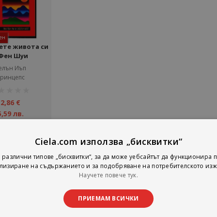
ен
ете живота си
 Фен Шуи
елън Иъп
ринцепс
тинг:
2,86 €
5,59 лв.
Детайли
Ciela.com използва „бисквитки“
 различни типове „бисквитки“, за да може уебсайтът да функционира п
лизиране на съдържанието и за подобряване на потребителското изж
на страни
тирай по
Покажи
Научете повече тук.
ПРИЕМАМ ВСИЧКИ