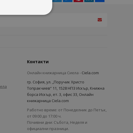
Контакти
Онлайн книжарница Сиела -
Ciela.com
гр. София, ул. „Поручик Христо
иела
Топракчиев“ 11, 1528 НПЗ Искър, Книжна
борса Искър, ет. 3, офис 33, Онлайн
книжарница Ciela.com
Работно време: от Понеделник до Петък,
от 09:00 до 17:00 ч.
Почивни дни: Събота, Неделя и
официални празници.