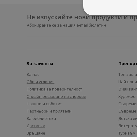
Не изпускайте нови продукти и 
Абонирайте се за нашия e-mail бюлетин
За клиенти
Препор
За нас
Топ загл
Общи условия
Най-нови
Политика за поверителност
Очаквайт
Онлайн решаване на спорове
Художест
Новини и събития
Съвремен
Партньори и приятели
Съвремен
За библиотеки
Детска л
Доставка
Литерату
Връщане
Туризъм