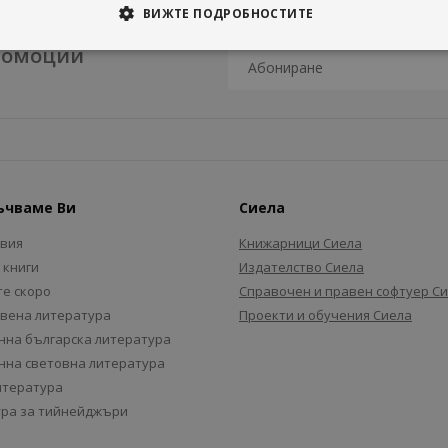
ВИЖТЕ ПОДРОБНОСТИТЕ
промоции
ъчваме Ви
Сиела
авия
Книжарници Сиела
 книги
Издателство Сиела
е скоро
Справочен и правен софтуер С
вена литература
Проекти и обучения Сиела
на българска литература
на световна литература
итература
ра за тийнейджъри