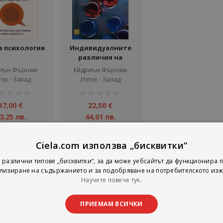
а психология
Индивидуалните
различия на
работното място
иън Фърнам
Ейдриън Фърнам
ок - Запад
Изток - Запад
тинг:
рейтинг:
1%
17,00 €
22,50 €
3,25 лв.
44,01 лв.
Добави
Добави
Ciela.com използва „бисквитки“
 различни типове „бисквитки“, за да може уебсайтът да функционира п
лизиране на съдържанието и за подобряване на потребителското изж
на страни
тирай по
Покажи
Научете повече тук.
ПРИЕМАМ ВСИЧКИ