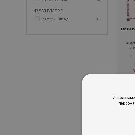
ИЗДАТЕЛСТВО
артикули
Изток - Запад
2
Новат
Ейдр
Изт
рей
1%
3
Използваме
персона
Сор