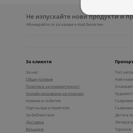
Не изпускайте нови продукти и 
Абонирайте се за нашия e-mail бюлетин
За клиенти
Препор
За нас
Топ загл
Общи условия
Най-нови
Политика за поверителност
Очаквайт
Онлайн решаване на спорове
Художест
Новини и събития
Съвремен
Партньори и приятели
Съвремен
За библиотеки
Детска л
Доставка
Литерату
Връщане
Туризъм