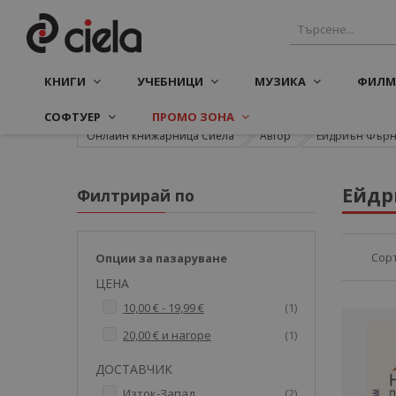
КНИГИ
УЧЕБНИЦИ
МУЗИКА
ФИЛМ
СОФТУЕР
ПРОМО ЗОНА
Онлайн книжарница Сиела
Автор
Ейдриън Фър
Ейдр
Филтрирай по
Сор
Опции за пазаруване
ЦЕНА
артикул
10,00 €
-
19,99 €
1
артикул
20,00 €
и нагоре
1
ДОСТАВЧИК
артикули
Изток-Запад
2