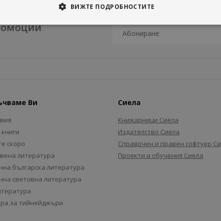
ВИЖТЕ ПОДРОБНОСТИТЕ
промоции
ъчваме Ви
Сиела
авия
Книжарници Сиела
 книги
Издателство Сиела
е скоро
Справочен и правен софтуер С
вена литература
Проекти и обучения Сиела
на българска литература
на световна литература
итература
ра за тийнейджъри