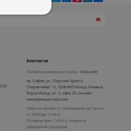
Контакти
Онлайн книжарница Сиела -
Ciela.com
гр. София, ул. „Поручик Христо
иела
Топракчиев“ 11, 1528 НПЗ Искър, Книжна
борса Искър, ет. 3, офис 33, Онлайн
книжарница Ciela.com
Работно време: от Понеделник до Петък,
от 09:00 до 17:00 ч.
Почивни дни: Събота, Неделя и
официални празници.