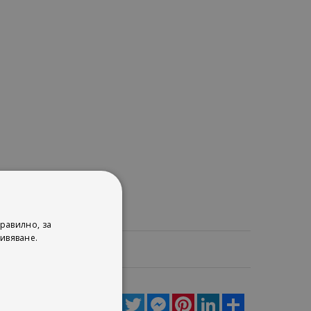
равилно, за
ивяване.
ца
Facebook
Twitter
Messenger
Pinterest
LinkedIn
Share