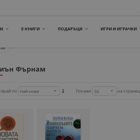
И
Е-КНИГИ
ПОДАРЪЦИ
ИГРИ И ИГРАЧКИ
нам
иън Фърнам
на страни
тирай по
Покажи