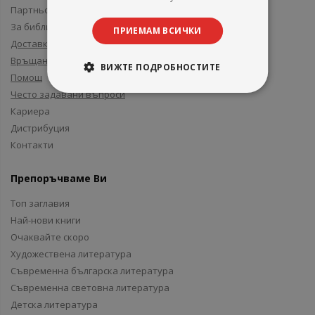
Партньори и приятели
За библиотеки
ПРИЕМАМ ВСИЧКИ
Доставка
Връщане
ВИЖТЕ ПОДРОБНОСТИТЕ
Помощ
Често задавани въпроси
Кариера
Дистрибуция
Контакти
Препоръчваме Ви
Топ заглавия
Най-нови книги
Очаквайте скоро
Художествена литература
Съвременна българска литература
Съвременна световна литература
Детска литература