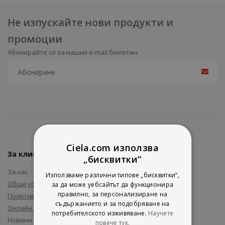
Не изпускайте нови продукти и
промоции
Абонирайте се за нашия e-mail бюлетин
Ciela.com използва
За клиенти
„бисквитки“
За нас
Използваме различни типове „бисквитки“,
Общи условия
за да може уебсайтът да функционира
правилно, за персонализиране на
Политика за поверителност
съдържанието и за подобряване на
Онлайн решаване на спорове
потребителското изживяване.
Научете
Новини и събития
повече тук.