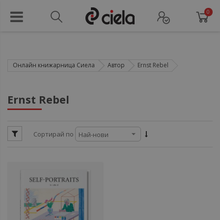
0
Онлайн книжарница Сиела
Автор
Ernst Rebel
ул
Ernst Rebel
ул
Сортирай по