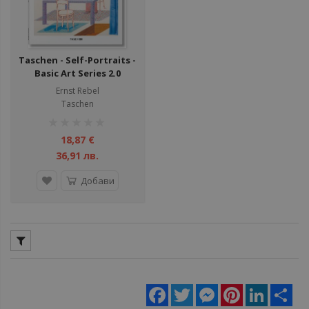
Taschen - Self-Portraits -
Basic Art Series 2.0
Ernst Rebel
Taschen
рейтинг:
1%
18,87 €
36,91 лв.
Добави
Facebook
Twitter
Messenger
Pinterest
LinkedIn
Sha