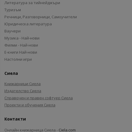
Литература за тийнейджъри
Туризъм
Речници, Разговорници, Самоучители
Юридическа литература
Ваучери
Музика - Най-нови
Филми - Най-нови
Е-книги Най-нови
Настолни игри
Сиела
Книжарници Сиела
Издателство Сиела
Справочен и правен софтуер Сиела
Проекти и обучения Сиела
Контакти
Онлайн книжарница Сиела -
Ciela.com