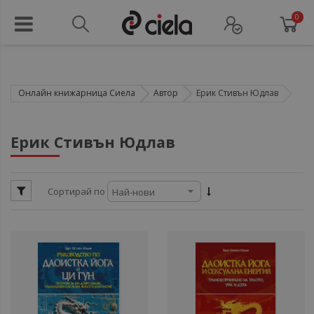
0
Онлайн книжарница Сиела
Автор
Ерик Стивън Юдлав
ул
Ерик Стивън Юдлав
ул
Сортирай по
ули
ули