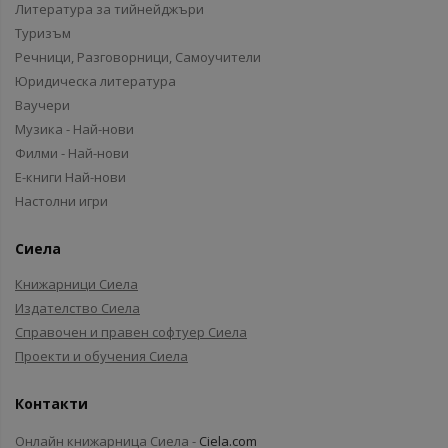
Литература за тийнейджъри
Туризъм
Речници, Разговорници, Самоучители
Юридическа литература
Ваучери
Музика - Най-нови
Филми - Най-нови
Е-книги Най-нови
Настолни игри
Сиела
Книжарници Сиела
Издателство Сиела
Справочен и правен софтуер Сиела
Проекти и обучения Сиела
Контакти
Онлайн книжарница Сиела -
Ciela.com