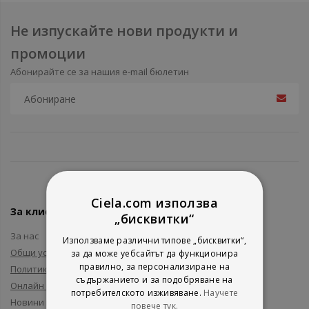
Не изпускайте нови продукти и
промоции
Абонирайте се за нашия e-mail бюлетин
Ciela.com използва
За клиенти
„бисквитки“
За нас
Използваме различни типове „бисквитки“,
Общи условия
за да може уебсайтът да функционира
правилно, за персонализиране на
Политика за поверителност
съдържанието и за подобряване на
Онлайн решаване на спорове
потребителското изживяване.
Научете
Новини и събития
повече тук.