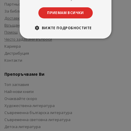
Партньори и приятели
За библиотеки
ПРИЕМАМ ВСИЧКИ
Доставка
Връщане
ВИЖТЕ ПОДРОБНОСТИТЕ
Помощ
Често задавани въпроси
Кариера
Дистрибуция
Контакти
Препоръчваме Ви
Топ заглавия
Най-нови книги
Очаквайте скоро
Художествена литература
Съвременна българска литература
Съвременна световна литература
Детска литература