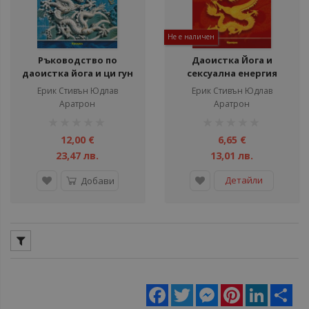
Не е наличен
Ръководство по
Даоистка Йога и
даоистка йога и ци гун
сексуална енергия
Ерик Стивън Юдлав
Ерик Стивън Юдлав
Аратрон
Аратрон
рейтинг:
рейтинг:
1%
1%
12,00 €
6,65 €
23,47 лв.
13,01 лв.
Детайли
Добави
Facebook
Twitter
Messenger
Pinterest
LinkedIn
Sha