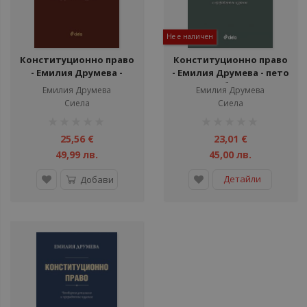
Не е наличен
Конституционно право
Конституционно право
- Емилия Друмева -
- Емилия Друмева - пето
Шесто допълнено и
преработено и
Емилия Друмева
Емилия Друмева
преработено издание
допълнено издание
Сиела
Сиела
рейтинг:
рейтинг:
1%
1%
25,56 €
23,01 €
49,99 лв.
45,00 лв.
Детайли
Добави