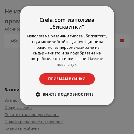
Не изпускайте нови продукти и
Ciela.com използва
промоции
„бисквитки“
Абонирайте се за нашия e-mail бюлетин
Използваме различни типове „бисквитки“,
за да може уебсайтът да функционира
правилно, за персонализиране на
съдържанието и за подобряване на
потребителското изживяване.
Научете
повече тук.
ПРИЕМАМ ВСИЧКИ
За клиенти
ВИЖТЕ ПОДРОБНОСТИТЕ
За нас
Общи условия
Политика за поверителност
Онлайн решаване на спорове
Новини и събития