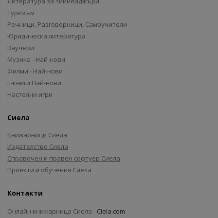
Литература за тийнейджъри
Туризъм
Речници, Разговорници, Самоучители
Юридическа литература
Ваучери
Музика - Най-нови
Филми - Най-нови
Е-книги Най-нови
Настолни игри
Сиела
Книжарници Сиела
Издателство Сиела
Справочен и правен софтуер Сиела
Проекти и обучения Сиела
Контакти
Онлайн книжарница Сиела -
Ciela.com