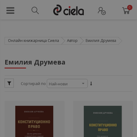
0
Онлайн книжарница Сиела
Автор
Емилия Друмева
ули
Емилия Друмева
ули
Сортирай по