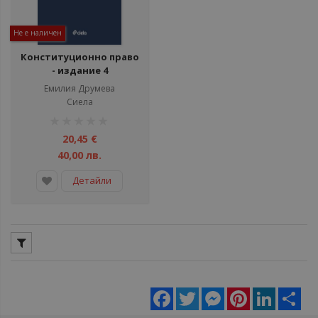
Не е наличен
Конституционно право
- издание 4
Емилия Друмева
Сиела
рейтинг:
1%
20,45 €
40,00 лв.
Детайли
Facebook
Twitter
Messenger
Pinterest
LinkedIn
Sha