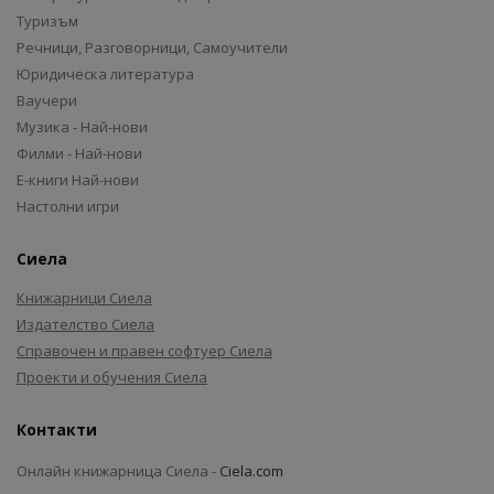
Туризъм
Речници, Разговорници, Самоучители
Юридическа литература
Ваучери
Музика - Най-нови
Филми - Най-нови
Е-книги Най-нови
Настолни игри
Сиела
Книжарници Сиела
Издателство Сиела
Справочен и правен софтуер Сиела
Проекти и обучения Сиела
Контакти
Онлайн книжарница Сиела -
Ciela.com