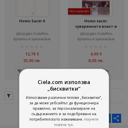
Не е наличен
Homo Sacer II
Homo sacer:
суверенната власт и
оголеният живот
Джорджо Агамбен
Джорджо Агамбен
Критика и хуманизъм
Критика и хуманизъм
рейтинг:
рейтинг:
1%
1%
12,78 €
4,09 €
25,00 лв.
8,00 лв.
Детайли
Добави
Ciela.com използва
„бисквитки“
Използваме различни типове „бисквитки“,
за да може уебсайтът да функционира
правилно, за персонализиране на
съдържанието и за подобряване на
Facebook
Twitter
Messenger
Pinterest
LinkedIn
Sha
потребителското изживяване.
Научете
повече тук.