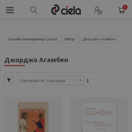
0
Онлайн книжарница Сиела
Автор
Джорджо Агамбен
ули
Джорджо Агамбен
ули
Сортирай по
ули
ул
ули
ул