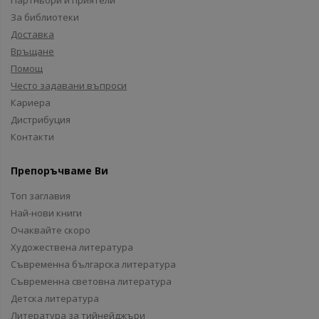
Партньори и приятели
За библиотеки
Доставка
Връщане
Помощ
Често задавани въпроси
Кариера
Дистрибуция
Контакти
Препоръчваме Ви
Топ заглавия
Най-нови книги
Очаквайте скоро
Художествена литература
Съвременна българска литература
Съвременна световна литература
Детска литература
Литература за тийнейджъри