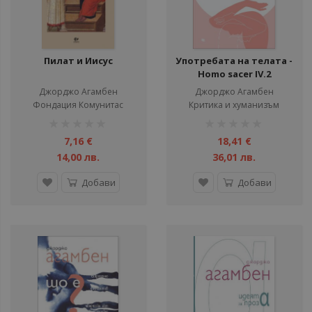
Пилат и Иисус
Употребата на телата -
Homo sacer IV.2
Джорджо Агамбен
Джорджо Агамбен
Фондация Комунитас
Критика и хуманизъм
рейтинг:
рейтинг:
1%
1%
7,16 €
18,41 €
14,00 лв.
36,01 лв.
Добави
Добави