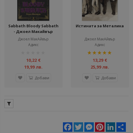
Sabbath Bloody Sabbath
Истината за Металика
- Джоел Макайвър
Джоел МакАйвър
Джоел МакАйвър
Адикс
Адикс
рейтинг:
рейтинг:
1%
100%
10,22 €
13,29 €
19,99 лв.
25,99 лв.
Добави
Добави
Facebook
Twitter
Messenger
Pinterest
LinkedIn
Sha