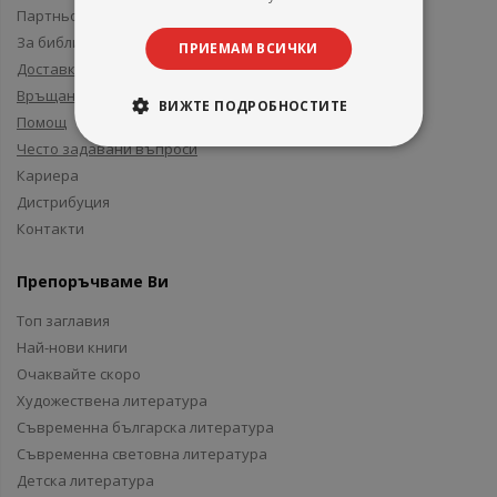
Партньори и приятели
За библиотеки
ПРИЕМАМ ВСИЧКИ
Доставка
Връщане
ВИЖТЕ ПОДРОБНОСТИТЕ
Помощ
Често задавани въпроси
Кариера
Дистрибуция
Контакти
Препоръчваме Ви
Топ заглавия
Най-нови книги
Очаквайте скоро
Художествена литература
Съвременна българска литература
Съвременна световна литература
Детска литература