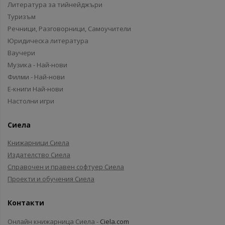
Литература за тийнейджъри
Туризъм
Речници, Разговорници, Самоучители
Юридическа литература
Ваучери
Музика - Най-нови
Филми - Най-нови
Е-книги Най-нови
Настолни игри
Сиела
Книжарници Сиела
Издателство Сиела
Справочен и правен софтуер Сиела
Проекти и обучения Сиела
Контакти
Онлайн книжарница Сиела -
Ciela.com