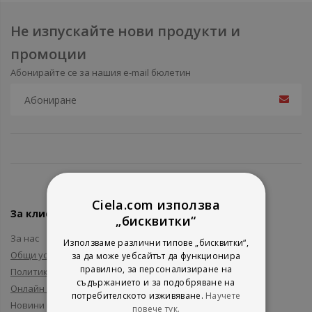
Не изпускайте нови продукти и
промоции
Абонирайте се за нашия e-mail бюлетин
Ciela.com използва
За клиенти
„бисквитки“
За нас
Използваме различни типове „бисквитки“,
Общи условия
за да може уебсайтът да функционира
правилно, за персонализиране на
Политика за поверителност
съдържанието и за подобряване на
Онлайн решаване на спорове
потребителското изживяване.
Научете
Новини и събития
повече тук.