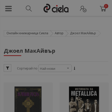
0
Онлайн книжарница Сиела
Автор
Джоел МакАйвър
ули
Джоел МакАйвър
ули
Сортирай по