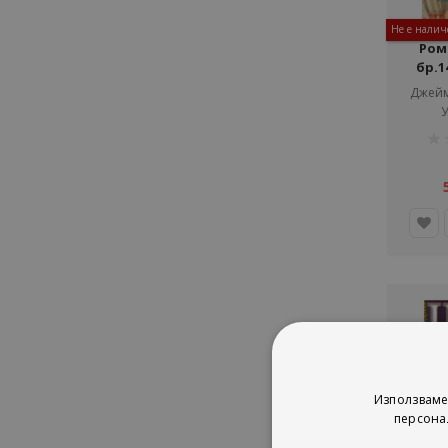
Не е налич
Ром
бр.14
Джейм
У
рей
1%
Използваме
персона