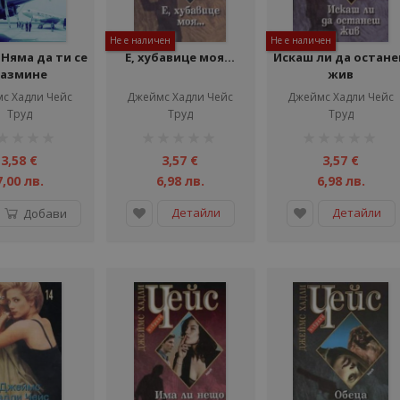
Не е наличен
Не е наличен
 Няма да ти се
Е, хубавице моя...
Искаш ли да остан
азмине
жив
с Хадли Чейс
Джеймс Хадли Чейс
Джеймс Хадли Чейс
Труд
Труд
Труд
тинг:
рейтинг:
рейтинг:
1%
1%
3,58 €
3,57 €
3,57 €
7,00 лв.
6,98 лв.
6,98 лв.
Детайли
Детайли
Добави