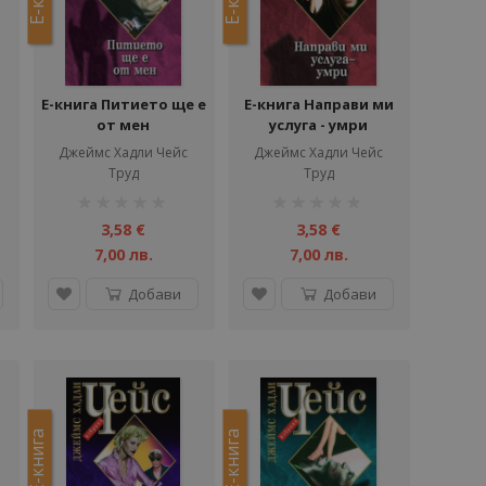
Е-книга Питието ще е
Е-книга Направи ми
от мен
услуга - умри
Джеймс Хадли Чейс
Джеймс Хадли Чейс
Труд
Труд
рейтинг:
рейтинг:
1%
1%
3,58 €
3,58 €
7,00 лв.
7,00 лв.
Добави
Добави
Е-книга
Е-книга