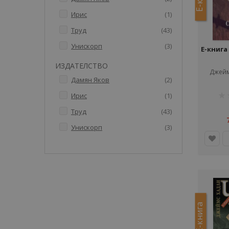
артикул
Ирис
1
артикули
Труд
43
артикули
Унискорп
3
Е-книг
ИЗДАТЕЛСТВО
Джейм
артикули
Дамян Яков
2
рей
артикул
Ирис
1
1%
артикули
Труд
43
артикули
Унискорп
3
Е-книга