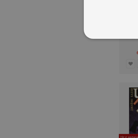
Не е налич
Няма о
Б
Джейм
рей
1%
Не е налич