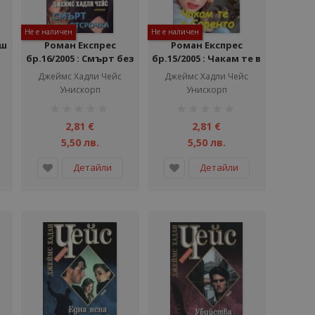
Не е наличен
Не е наличен
еш
Роман Експрес
Роман Експрес
бр.16/2005 : Смърт без
бр.15/2005 : Чакам те в
отсрочка
Соренто
Джеймс Хадли Чейс
Джеймс Хадли Чейс
Унискорп
Унискорп
рейтинг:
рейтинг:
1%
1%
2,81 €
2,81 €
5,50 лв.
5,50 лв.
Детайли
Детайли