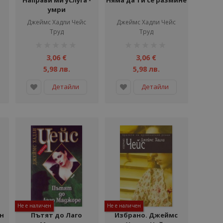
Направи ми услуга -
Няма да ти се размине
умри
Джеймс Хадли Чейс
Джеймс Хадли Чейс
Труд
Труд
рейтинг:
рейтинг:
1%
1%
3,06 €
3,06 €
5,98 лв.
5,98 лв.
Детайли
Детайли
Не е наличен
Не е наличен
ен
Пътят до Лаго
Избрано. Джеймс