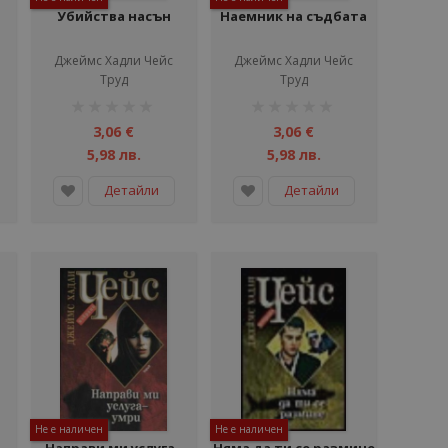
Убийства насън
Наемник на съдбата
Джеймс Хадли Чейс
Джеймс Хадли Чейс
Труд
Труд
рейтинг:
рейтинг:
1%
1%
3,06 €
3,06 €
5,98 лв.
5,98 лв.
Детайли
Детайли
Не е наличен
Не е наличен