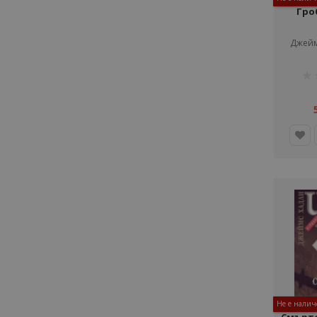
Гро
Джейм
рей
1%
Не е налич