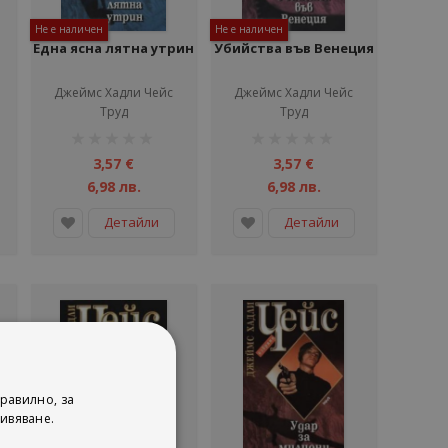
Не е наличен
Не е наличен
Една ясна лятна утрин
Убийства във Венеция
Джеймс Хадли Чейс
Джеймс Хадли Чейс
Труд
Труд
рейтинг:
рейтинг:
1%
1%
3,57 €
3,57 €
6,98 лв.
6,98 лв.
Детайли
Детайли
равилно, за
ивяване.