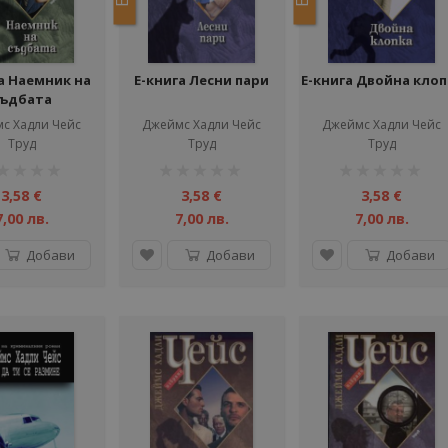
а Наемник на
Е-книга Лесни пари
Е-книга Двойна клоп
ъдбата
с Хадли Чейс
Джеймс Хадли Чейс
Джеймс Хадли Чейс
Труд
Труд
Труд
тинг:
рейтинг:
рейтинг:
1%
1%
3,58 €
3,58 €
3,58 €
7,00 лв.
7,00 лв.
7,00 лв.
Добави
Добави
Добави