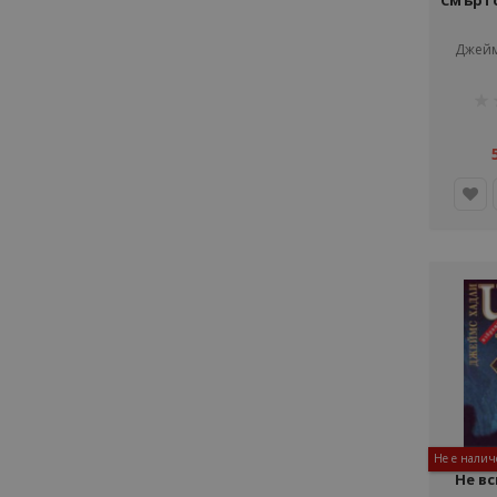
Смърт
Джейм
рей
1%
Не е налич
Не вс