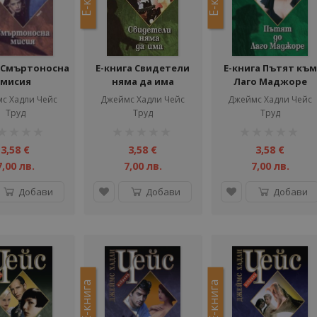
а Смъртоносна
Е-книга Свидетели
Е-книга Пътят към
мисия
няма да има
Лаго Маджоре
с Хадли Чейс
Джеймс Хадли Чейс
Джеймс Хадли Чейс
Труд
Труд
Труд
тинг:
рейтинг:
рейтинг:
1%
1%
3,58 €
3,58 €
3,58 €
7,00 лв.
7,00 лв.
7,00 лв.
Добави
Добави
Добави
Е-книга
Е-книга