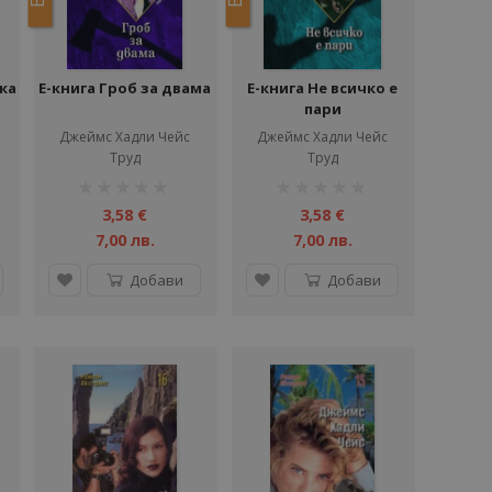
ка
Е-книга Гроб за двама
Е-книга Не всичко е
пари
Джеймс Хадли Чейс
Джеймс Хадли Чейс
Труд
Труд
рейтинг:
рейтинг:
1%
1%
3,58 €
3,58 €
7,00 лв.
7,00 лв.
Добави
Добави