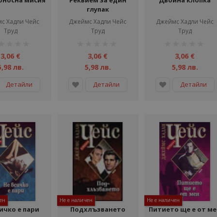
оносна мисия
Реквием за един
Двойна клопка
глупак
с Хадли Чейс
Джеймс Хадли Чейс
Джеймс Хадли Чейс
Труд
Труд
Труд
тинг:
рейтинг:
рейтинг:
1%
1%
3,06 €
3,06 €
3,06 €
5,98 лв.
5,98 лв.
5,98 лв.
Детайли
Детайли
Детайли
ен
Не е наличен
Не е наличен
ичко е пари
Подхлъзването
Питието ще е от м