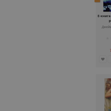
Е-книга
р
Джейм
рей
1%