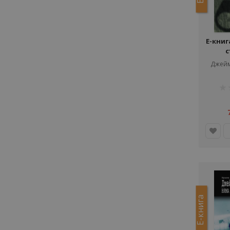
Е-книг
с
Джейм
рей
1%
Е-книга