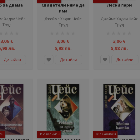
б за двама
Свидетели няма да
Лесни пари
има
с Хадли Чейс
Джеймс Хадли Чейс
Джеймс Хадли Чейс
Труд
Труд
Труд
тинг:
рейтинг:
рейтинг:
1%
1%
3,06 €
3,06 €
3,06 €
5,98 лв.
5,98 лв.
5,98 лв.
Детайли
Детайли
Детайли
ен
Не е наличен
Не е наличен