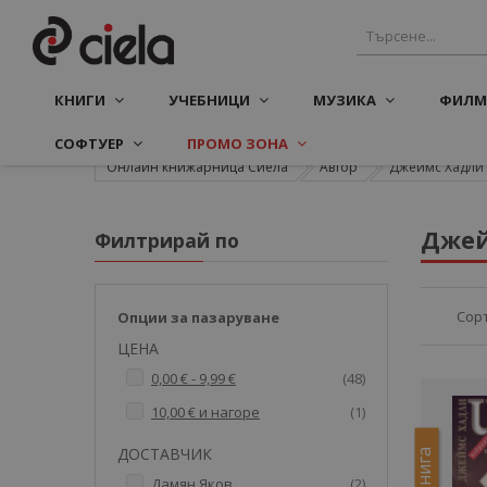
КНИГИ
УЧЕБНИЦИ
МУЗИКА
ФИЛМ
СОФТУЕР
ПРОМО ЗОНА
Онлайн книжарница Сиела
Автор
Джеймс Хадли
Джей
Филтрирай по
Сор
Опции за пазаруване
ЦЕНА
артикули
0,00 €
-
9,99 €
48
артикул
10,00 €
и нагоре
1
ДОСТАВЧИК
Е-книга
артикули
Дамян Яков
2