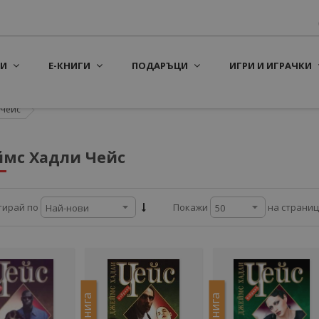
И
Е-КНИГИ
ПОДАРЪЦИ
ИГРИ И ИГРАЧКИ
 Чейс
мс Хадли Чейс
на страни
тирай по
Покажи
Е-книга
Е-книга