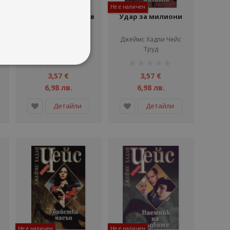
Не е наличен
Не е наличен
Без пари си мъртъв
Удар за милиони
Джеймс Хадли Чейс
Джеймс Хадли Чейс
Труд
Труд
рейтинг:
рейтинг:
1%
1%
3,57 €
3,57 €
6,98 лв.
6,98 лв.
Детайли
Детайли
Не е наличен
Не е наличен