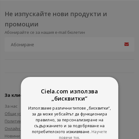
Не изпускайте нови продукти и
промоции
Абонирайте се за нашия e-mail бюлетин
Ciela.com използва
За клиенти
„бисквитки“
За нас
Използваме различни типове „бисквитки“,
Общи условия
за да може уебсайтът да функционира
правилно, за персонализиране на
Политика за поверителност
съдържанието и за подобряване на
Онлайн решаване на спорове
потребителското изживяване.
Научете
Новини и събития
повече тук.