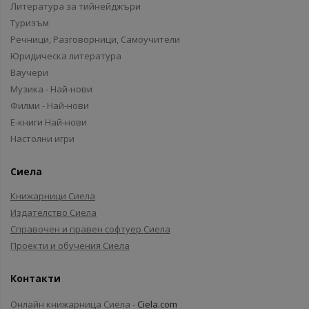
Литература за тийнейджъри
Туризъм
Речници, Разговорници, Самоучители
Юридическа литература
Ваучери
Музика - Най-нови
Филми - Най-нови
Е-книги Най-нови
Настолни игри
Сиела
Книжарници Сиела
Издателство Сиела
Справочен и правен софтуер Сиела
Проекти и обучения Сиела
Контакти
Онлайн книжарница Сиела -
Ciela.com