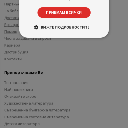
Партньори и приятели
За библиотеки
ПРИЕМАМ ВСИЧКИ
Доставка
Връщане
ВИЖТЕ ПОДРОБНОСТИТЕ
Помощ
Често задавани въпроси
Кариера
Дистрибуция
Контакти
Препоръчваме Ви
Топ заглавия
Най-нови книги
Очаквайте скоро
Художествена литература
Съвременна българска литература
Съвременна световна литература
Детска литература