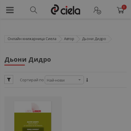
0
Онлайн книжарница Сиела
Автор
Дьони Дидро
ул
Дьони Дидро
ул
Сортирай по