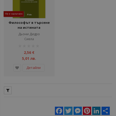
Не е наличен
Философът в търсене
на истината
Дьони Дидро
Сиела
рейтинг:
1%
2,56 €
5,01 лв.
Детайли
Facebook
Twitter
Messenger
Pinterest
LinkedIn
Sha