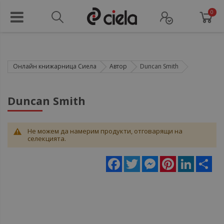
0
Онлайн книжарница Сиела
Автор
Duncan Smith
Duncan Smith
Не можем да намерим продукти, отговарящи на
селекцията.
Facebook
Twitter
Messenger
Pinterest
LinkedIn
Sha