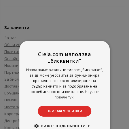
За клиенти
За нас
Общи условия
Политика за поверителност
Ciela.com използва
Онлайн решаване на спорове
„бисквитки“
Новини и събития
Използваме различни типове „бисквитки“,
Партньори и приятели
за да може уебсайтът да функционира
За библиотеки
правилно, за персонализиране на
Доставка
съдържанието и за подобряване на
потребителското изживяване.
Научете
Връщане
повече тук.
Помощ
Често задавани въпроси
ПРИЕМАМ ВСИЧКИ
Кариера
Дистрибуция
ВИЖТЕ ПОДРОБНОСТИТЕ
Контакти