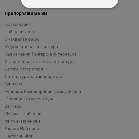
Препоръчваме Ви
Топ заглавия
Най-нови книги
Очаквайте скоро
Художествена литература
Съвременна българска литература
Съвременна световна литература
Детска литература
Литература за тийнейджъри
Туризъм
Речници, Разговорници, Самоучители
Юридическа литература
Ваучери
Музика - Най-нови
Филми - Най-нови
Е-книги Най-нови
Настолни игри