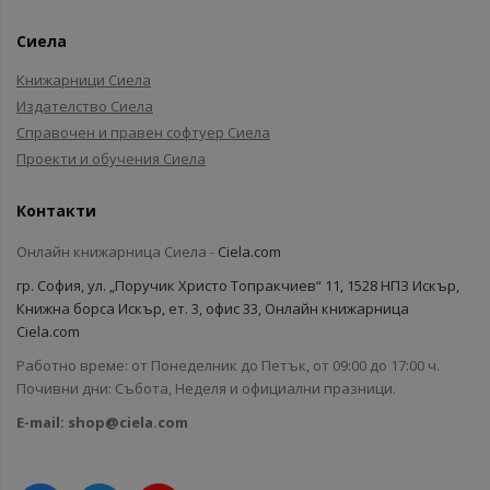
Сиела
Книжарници Сиела
Издателство Сиела
Справочен и правен софтуер Сиела
Проекти и обучения Сиела
Контакти
Онлайн книжарница Сиела -
Ciela.com
гр. София, ул. „Поручик Христо Топракчиев“ 11, 1528 НПЗ Искър,
Книжна борса Искър, ет. 3, офис 33, Онлайн книжарница
Ciela.com
Работно време: от Понеделник до Петък, от 09:00 до 17:00 ч.
Почивни дни: Събота, Неделя и официални празници.
E-mail:
shop@ciela.com