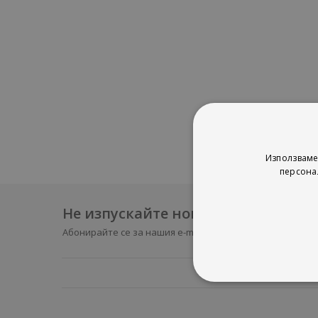
Използваме
персона
Не изпускайте нови продукти и 
Абонирайте се за нашия e-mail бюлетин