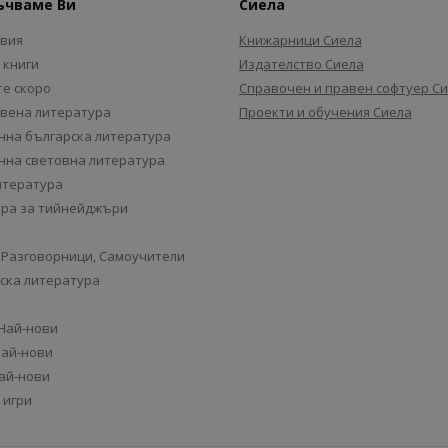
ъчваме Ви
Сиела
авия
Книжарници Сиела
 книги
Издателство Сиела
е скоро
Справочен и правен софтуер С
вена литература
Проекти и обучения Сиела
на българска литература
на световна литература
итература
ра за тийнейджъри
 Разговорници, Самоучители
ска литература
 Най-нови
Най-нови
Най-нови
 игри