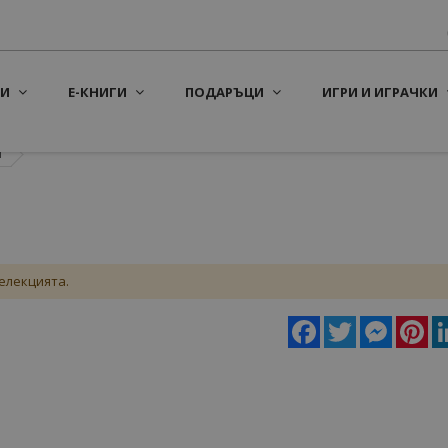
И
Е-КНИГИ
ПОДАРЪЦИ
ИГРИ И ИГРАЧКИ
Т
елекцията.
Facebook
Twitter
Messeng
Pin