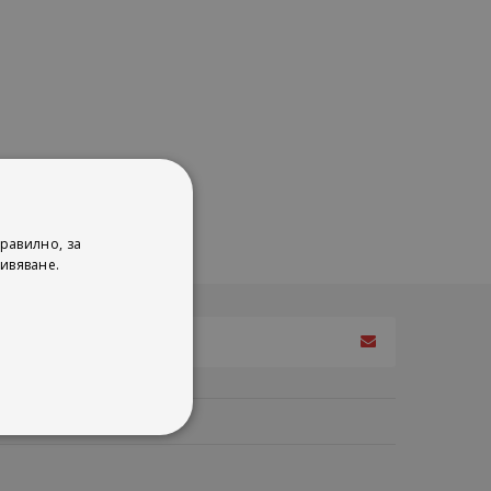
равилно, за
ивяване.