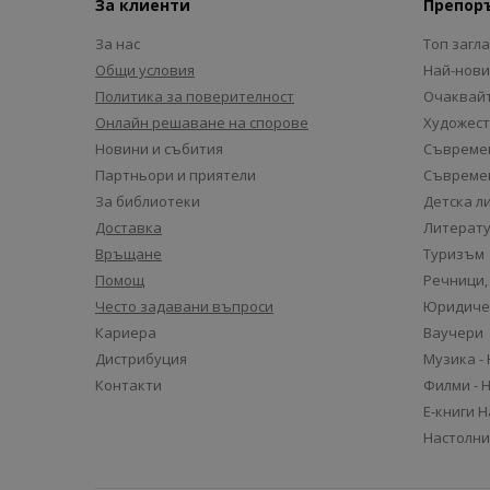
За клиенти
Препор
За нас
Топ загл
Общи условия
Най-нови
Политика за поверителност
Очаквайт
Онлайн решаване на спорове
Художест
Новини и събития
Съвремен
Партньори и приятели
Съвремен
За библиотеки
Детска л
Доставка
Литерату
Връщане
Туризъм
Помощ
Речници,
Често задавани въпроси
Юридиче
Кариера
Ваучери
Дистрибуция
Музика -
Контакти
Филми - 
Е-книги 
Настолни