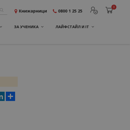
0
Книжарници
0800 1 25 25
ЗА УЧЕНИКА
ЛАЙФСТАЙЛ И IT
er
terest
LinkedIn
Share