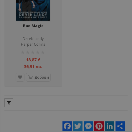
Bad Magic
Derek Landy
Harper Collins
рейтинг:
1%
18,87 €
36,91 лв.
Добави
Facebook
Twitter
Messenger
Pinterest
LinkedIn
Sha