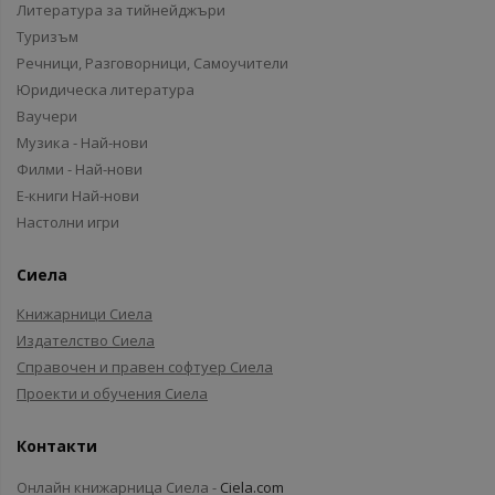
Литература за тийнейджъри
Туризъм
Речници, Разговорници, Самоучители
Юридическа литература
Ваучери
Музика - Най-нови
Филми - Най-нови
Е-книги Най-нови
Настолни игри
Сиела
Книжарници Сиела
Издателство Сиела
Справочен и правен софтуер Сиела
Проекти и обучения Сиела
Контакти
Онлайн книжарница Сиела -
Ciela.com