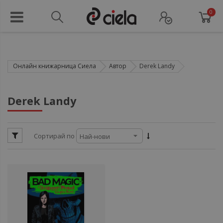
0
Онлайн книжарница Сиела
Автор
Derek Landy
ул
Derek Landy
ул
Сортирай по