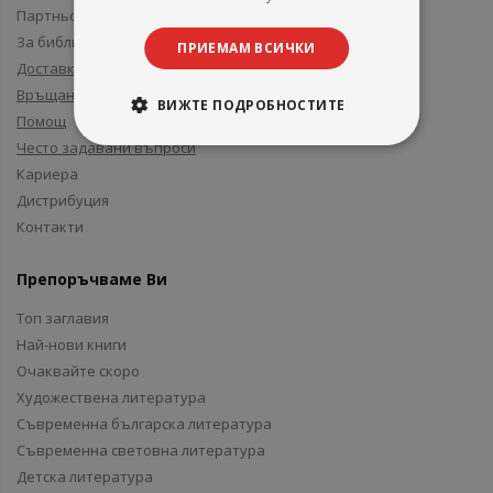
Партньори и приятели
За библиотеки
ПРИЕМАМ ВСИЧКИ
Доставка
Връщане
ВИЖТЕ ПОДРОБНОСТИТЕ
Помощ
Често задавани въпроси
Кариера
Дистрибуция
Контакти
Препоръчваме Ви
Топ заглавия
Най-нови книги
Очаквайте скоро
Художествена литература
Съвременна българска литература
Съвременна световна литература
Детска литература