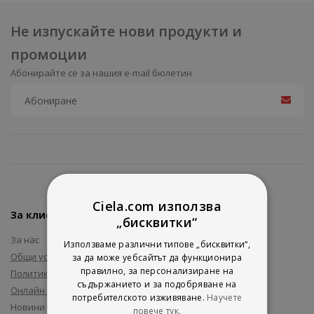
Не изпускайте нови продукти и
промоции
Абонирайте се за нашия e-mail бюлетин
Ciela.com използва
За клиенти
„бисквитки“
За нас
Използваме различни типове „бисквитки“,
Общи условия
за да може уебсайтът да функционира
правилно, за персонализиране на
Политика за поверителност
съдържанието и за подобряване на
Онлайн решаване на спорове
потребителското изживяване.
Научете
Новини и събития
повече тук.